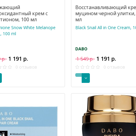
ежающий
Восстанавливающий кре
оксидантный крем с
муцином черной улитки,
атионом, 100 мл
мл
thione Snow White Melanope
Black Snail All in One Cream, 
, 100 ml
DABO
1 191 р.
1 191 р.
 р.
1 549 р.
0 отзывов
0 отзывов