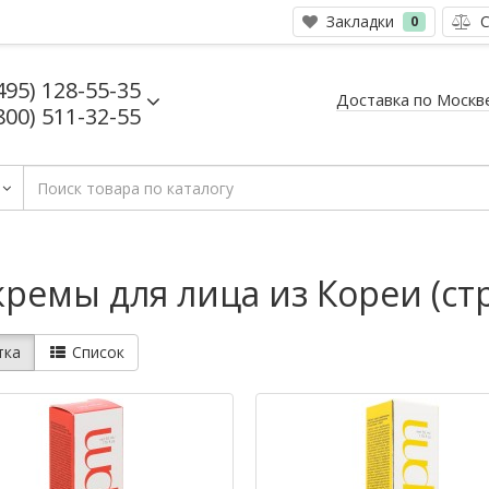
Закладки
С
0
495) 128-55-35
Доставка по Москв
800) 511-32-55
емы для лица из Кореи (стр
тка
Список