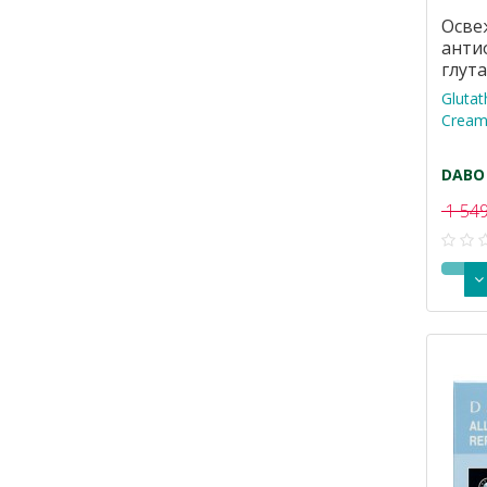
Осв
анти
глут
Gluta
Cream
DABO
1 549