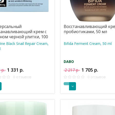
ерсальный
Восстанавливающий кре
танавливающий крем с
пробиотиками, 50 мл
ном черной улитки, 100
 One Black Snail Repair Cream,
Bifida Ferment Cream, 50 ml
l
DABO
1 331 р.
1 705 р.
 р.
2 217 р.
0 отзывов
0 отзывов