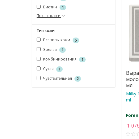
Биотин
1
Показать все
Тип кожи
Все типы кожи
5
Зрелая
1
Комбинирования
1
Сухая
1
Выра
моло
Чувствительная
2
мл
Milky 
ml
Foren
1 076