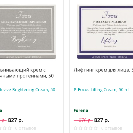
внивающий крем с
Лифтинг крем для лица, 
чными протеинами, 50
Revive Brightening Cream, 50
P-Focus Lifting Cream, 50 ml
a
Forena
827 р.
827 р.
 р.
1 076 р.
0 отзывов
0 отзывов