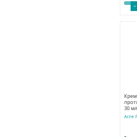
Крем
прот
30 м
Acne P