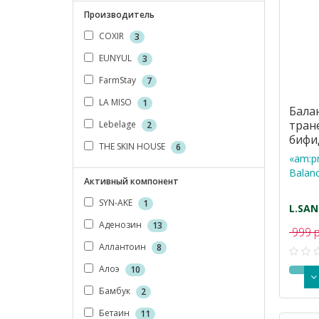
Производитель
COXIR
3
EUNYUL
3
FarmStay
7
LA MISO
1
Бала
тран
Lebelage
2
бифи
THE SKIN HOUSE
6
«am:p
Balanc
Активный компонент
SYN-AKE
1
L.SAN
Аденозин
13
999 
Аллантоин
8
Алоэ
10
Бамбук
2
Бетаин
11