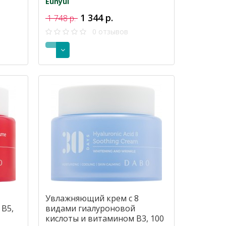
Eunyul
1 344 р.
1 748 р.
0 отзывов
Увлажняющий крем с 8
B5,
видами гиалуроновой
кислоты и витамином B3, 100