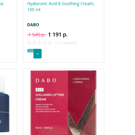
мл
se
Hyaluronic Acid 8 Soothing Cream,
100 ml
DABO
1 191 р.
1 549 р.
0 отзывов