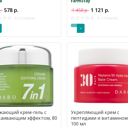
a
FarmStay
578 р.
1 121 р.
р.
1 458 р.
0 отзывов
0 отзывов
жающий крем-гель с
Укрепляющий крем с
каивающим эффектом, 80
пептидами и витамином 
100 мл