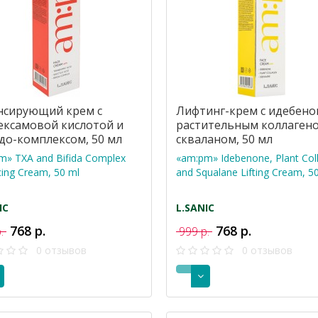
нсирующий крем с
Лифтинг-крем с идебено
ексамовой кислотой и
растительным коллаген
до-комплексом, 50 мл
скваланом, 50 мл
m» TXA and Bifidа Complex
«am:pm» Idebenone, Plant Col
ing Cream, 50 ml
and Squalane Lifting Cream, 5
IC
L.SANIC
768 р.
768 р.
р.
999 р.
0 отзывов
0 отзывов