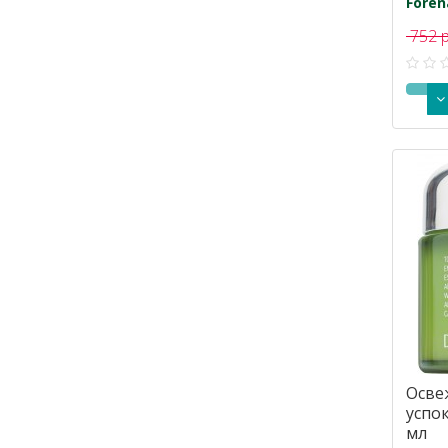
Foren
752 
Осве
успо
мл