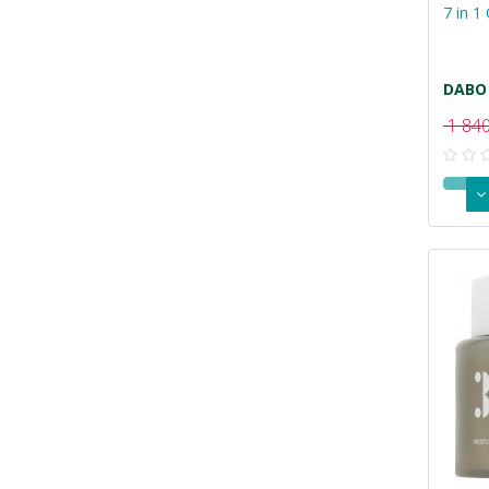
7 in 1
DABO
1 840