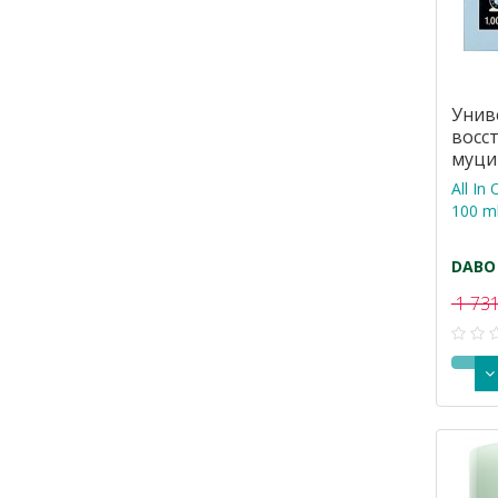
Унив
восс
муци
мл
All In
100 m
DABO
1 731