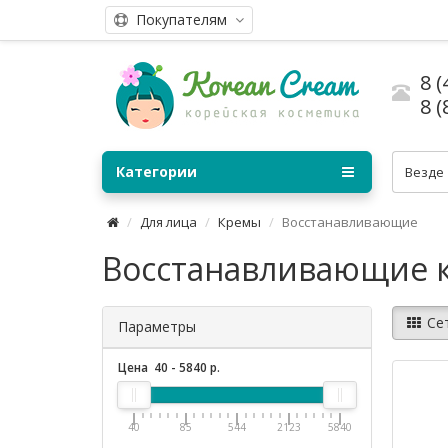
Покупателям
8 (
8 (
Категории
Везде
Для лица
Кремы
Восстанавливающие
Восстанавливающие кр
Се
Параметры
Цена
40
-
5840
р.
40
85
544
2123
5840