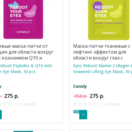
евые маска-патчи от
Маска-патчи тканевые с
ин для области вокруг
лифтинг эффектом для
 с коэнзимом Q10 и
области вокруг глаз с
идами, 30 шт
коллагеном и морскими
eboot Peptides & Q10 Anti-
Eyes Reboot Marine Collagen 
водорослями, 30 шт
e Eye Mask, 30 pcs
Seaweed Lifting Eye Mask, 30 
y
Consly
275 р.
275 р.
р.
358 р.
0 отзывов
0 отзывов