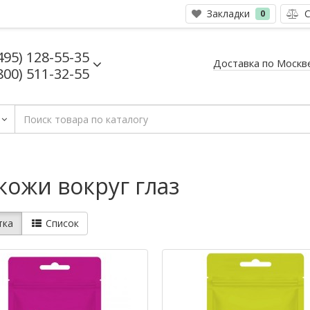
Закладки
С
0
495) 128-55-35
Доставка по Москв
800) 511-32-55
кожи вокруг глаз
тка
Список