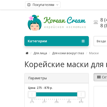
Покупателям
8 (
8 (
Категории
Везде
Для лица
Для кожи вокруг глаз
Маски
Корейские маски для 
Се
Параметры
Цена
275
-
870
р.
275
277
296
359
870