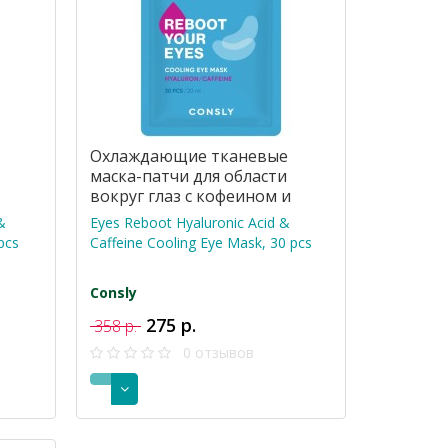
Охлаждающие тканевые
маска-патчи для области
вокруг глаз с кофеином и
гиалуроновой кислотой, 30
&
Eyes Reboot Hyaluronic Acid &
шт
pcs
Caffeine Cooling Eye Mask, 30 pcs
Consly
275 р.
358 р.
0 отзывов