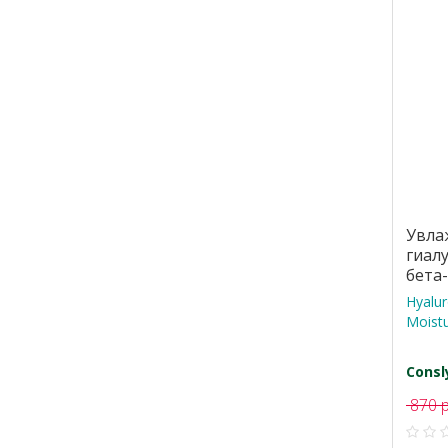
Увла
гиал
бета
Hyalur
Moistu
Consl
870 