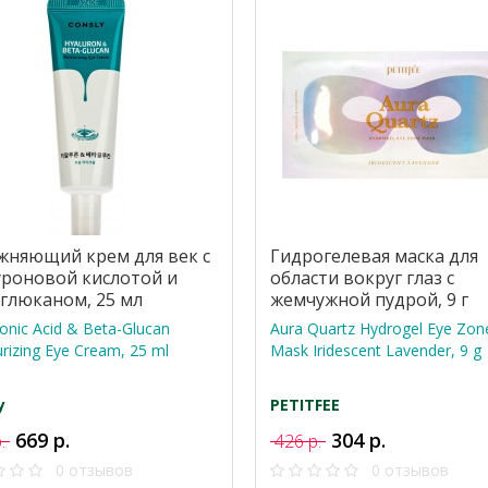
жняющий крем для век с
Гидрогелевая маска для
уроновой кислотой и
области вокруг глаз с
-глюканом, 25 мл
жемчужной пудрой, 9 г
onic Acid & Beta-Glucan
Aura Quartz Hydrogel Eye Zon
rizing Eye Cream, 25 ml
Mask Iridescent Lavender, 9 g
y
PETITFEE
669 р.
304 р.
р.
426 р.
0 отзывов
0 отзывов