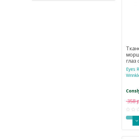
Ткан
морщ
глаз
пепт
Eyes R
Wrinkl
Consl
358 