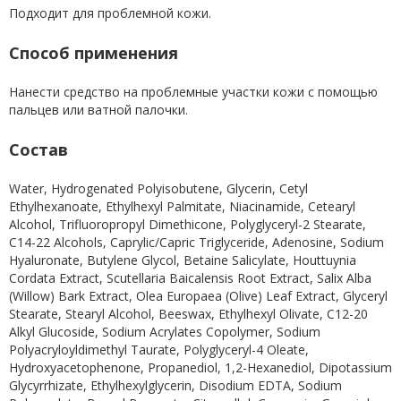
Подходит для проблемной кожи.
Способ применения
Нанести средство на проблемные участки кожи с помощью
пальцев или ватной палочки.
Состав
Water, Hydrogenated Polyisobutene, Glycerin, Cetyl
Ethylhexanoate, Ethylhexyl Palmitate, Niacinamide, Cetearyl
Alcohol, Trifluoropropyl Dimethicone, Polyglyceryl-2 Stearate,
C14-22 Alcohols, Caprylic/Capric Triglyceride, Adenosine, Sodium
Hyaluronate, Butylene Glycol, Betaine Salicylate, Houttuynia
Cordata Extract, Scutellaria Baicalensis Root Extract, Salix Alba
(Willow) Bark Extract, Olea Europaea (Olive) Leaf Extract, Glyceryl
Stearate, Stearyl Alcohol, Beeswax, Ethylhexyl Olivate, C12-20
Alkyl Glucoside, Sodium Acrylates Copolymer, Sodium
Polyacryloyldimethyl Taurate, Polyglyceryl-4 Oleate,
Hydroxyacetophenone, Propanediol, 1,2-Hexanediol, Dipotassium
Glycyrrhizate, Ethylhexylglycerin, Disodium EDTA, Sodium