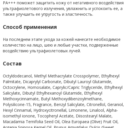
PA+++ поможет защитить кожу от негативного воздействия
ультрафиолетового излучения, увлажнить и успокоить ее, а
также улучшить ее упругость и эластичность.
Способ применения
На последнем этапе ухода за кожей нанесите необходимое
количество на лицо, шею и любые участки, подверженные
воздействию ультрафиолетовых лучей.
Состав
Octyldodecanol, Methyl Methacrylate Crosspolymer, Ethylhexyl
Palmitate, Dicaprylyl Carbonate, Dibutyl Lauroyl Glutamide,
Octocrylene, Homosalate, Caprylic/Capric Triglyceride, Ethylhexyl
Salicylate, Dibutyl Ethylhexanoyl Glutamide, Ethylhexyl
Methoxycinnamate, Butyl Methoxydibenzoylmethane,
Polysilicone-15, Fragrance, Benzyl Salicylate, Citronellol, Geraniol,
Hexyl Cinnamal, Hydroxycitronellal, Limonene, Linalool, Alpha-
isomethyl ionone, Tocopheryl Acetate, Diisostearyl Malate,
Macadamia Ternifolia Seed Oil, Olea Europaea (Olive) Fruit Oil,
Argania Spinosa Kernel Oil, Prunus Amygdalus Dulcis (Sweet