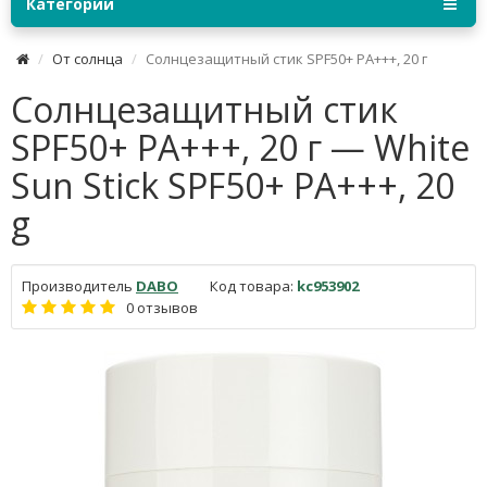
Категории
От солнца
Солнцезащитный стик SPF50+ PA+++, 20 г
Солнцезащитный стик
SPF50+ PA+++, 20 г — White
Sun Stick SPF50+ PA+++, 20
g
Производитель
DABO
Код товара:
kc953902
0 отзывов