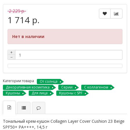
2 229 р.
1 714 р.
Нет в наличии
+
−
Категории товара
От солнца
Декоративная косметика
Серии
С коллагеном
Кушоны
Для лица
Кушоны с SPF
Тональный крем-кушон Collagen Layer Cover Cushion 23 Beige
SPF50+ PA++++, 14,5 г