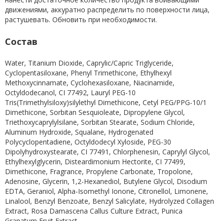
движениями, аккуратно распределить по поверхности лица,
растушевать. Обновить при необходимости.
Состав
Water, Titanium Dioxide, Caprylic/Capric Triglyceride,
Cyclopentasiloxane, Phenyl Trimethicone, Ethylhexyl
Methoxycinnamate, Cyclohexasiloxane, Niacinamide,
Octyldodecanol, CI 77492, Lauryl PEG-10
Tris(Trimethylsiloxy)silylethyl Dimethicone, Cetyl PEG/PPG-10/1
Dimethicone, Sorbitan Sesquioleate, Dipropylene Glycol,
Triethoxycaprylylsilane, Sorbitan Stearate, Sodium Chloride,
Aluminum Hydroxide, Squalane, Hydrogenated
Polycyclopentadiene, Octyldodecyl Xyloside, PEG-30
Dipolyhydroxystearate, CI 77491, Chlorphenesin, Caprylyl Glycol,
Ethylhexylglycerin, Disteardimonium Hectorite, CI 77499,
Dimethicone, Fragrance, Propylene Carbonate, Tropolone,
Adenosine, Glycerin, 1,2-Hexanediol, Butylene Glycol, Disodium
EDTA, Geraniol, Alpha-Isomethyl Ionone, Citronellol, Limonene,
Linalool, Benzyl Benzoate, Benzyl Salicylate, Hydrolyzed Collagen
Extract, Rosa Damascena Callus Culture Extract, Punica
Granatum Fruit Extract.