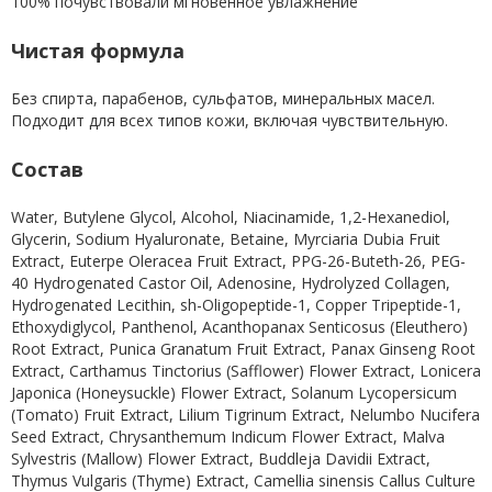
100% почувствовали мгновенное увлажнение
Чистая формула
Без спирта, парабенов, сульфатов, минеральных масел.
Подходит для всех типов кожи, включая чувствительную.
Состав
Water, Butylene Glycol, Alcohol, Niacinamide, 1,2-Hexanediol,
Glycerin, Sodium Hyaluronate, Betaine, Myrciaria Dubia Fruit
Extract, Euterpe Oleracea Fruit Extract, PPG-26-Buteth-26, PEG-
40 Hydrogenated Castor Oil, Adenosine, Hydrolyzed Collagen,
Hydrogenated Lecithin, sh-Oligopeptide-1, Copper Tripeptide-1,
Ethoxydiglycol, Panthenol, Acanthopanax Senticosus (Eleuthero)
Root Extract, Punica Granatum Fruit Extract, Panax Ginseng Root
Extract, Carthamus Tinctorius (Safflower) Flower Extract, Lonicera
Japonica (Honeysuckle) Flower Extract, Solanum Lycopersicum
(Tomato) Fruit Extract, Lilium Tigrinum Extract, Nelumbo Nucifera
Seed Extract, Chrysanthemum Indicum Flower Extract, Malva
Sylvestris (Mallow) Flower Extract, Buddleja Davidii Extract,
Thymus Vulgaris (Thyme) Extract, Camellia sinensis Callus Culture