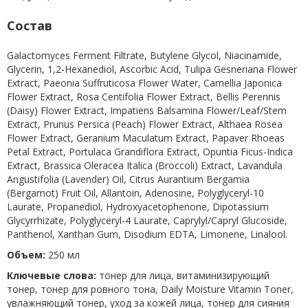
Состав
Galactomyces Ferment Filtrate, Butylene Glycol, Niacinamide,
Glycerin, 1,2-Hexanediol, Ascorbic Acid, Tulipa Gesneriana Flower
Extract, Paeonia Suffruticosa Flower Water, Camellia Japonica
Flower Extract, Rosa Centifolia Flower Extract, Bellis Perennis
(Daisy) Flower Extract, Impatiens Balsamina Flower/Leaf/Stem
Extract, Prunus Persica (Peach) Flower Extract, Althaea Rosea
Flower Extract, Geranium Maculatum Extract, Papaver Rhoeas
Petal Extract, Portulaca Grandiflora Extract, Opuntia Ficus-Indica
Extract, Brassica Oleracea Italica (Broccoli) Extract, Lavandula
Angustifolia (Lavender) Oil, Citrus Aurantium Bergamia
(Bergamot) Fruit Oil, Allantoin, Adenosine, Polyglyceryl-10
Laurate, Propanediol, Hydroxyacetophenone, Dipotassium
Glycyrrhizate, Polyglyceryl-4 Laurate, Caprylyl/Capryl Glucoside,
Panthenol, Xanthan Gum, Disodium EDTA, Limonene, Linalool.
Объем:
250 мл
Ключевые слова:
тонер для лица, витаминизирующий
тонер, тонер для ровного тона, Daily Moisture Vitamin Toner,
увлажняющий тонер, уход за кожей лица, тонер для сияния