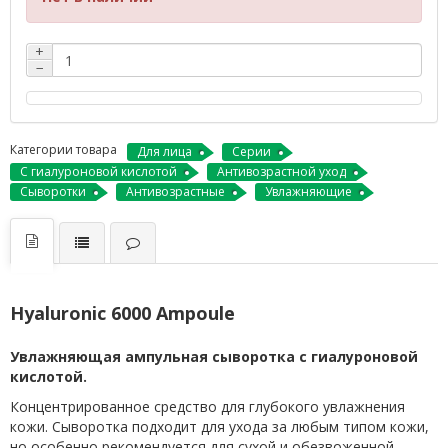
+
−
Категории товара
Для лица
Серии
С гиалуроновой кислотой
Антивозрастной уход
Сыворотки
Антивозрастные
Увлажняющие
Hyaluronic 6000 Ampoule
Увлажняющая ампульная сыворотка с гиалуроновой
кислотой.
Концентрированное средство для глубокого увлажнения
кожи. Сыворотка подходит для ухода за любым типом кожи,
но особенно рекомендуется для сухой и обезвоженной.