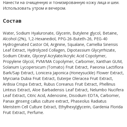
Нанести на очищенную и тонизированную кожу лица и шеи.
Использовать утром и вечером.
Состав
Water, Sodium Hyaluronate, Glycerin, Butylene glycol, Betaine,
Alcohol (2%), 1,2-Hexanediol, PPG-26-Buteth-26, PEG-40
Hydrogenated Castor Oil, Arginine, Squalane, Camellia Sinensis
Leaf Extract, Hydrolyzed Collagen, Dipotassium Glycyrrhizate,
Sodium Citrate, Glyceryl Acrylate/Acrylic Acid Copolymer,
Propylene Glycol, PVM/MA Copolymer, Carbomer, Xanthan GUM,
Solanum Lycopersicum (Tomato) Fruit Extract, Paeonia Lactiflora
Bark/Sap Extract, Lonicera Japonica (Honeysuckle) Flower Extract,
Myrciaria Dubia Fruit Extract, Euterpe Oleracea Fruit Extract,
Ardisia Crispa Extract, Rubus Coreanus Fruit Extract, Phellinus
Linteus Extract, Aloe Barbadensis Leaf Extract, Nelumbo Nucifera
Leaf Extract, Citric Acid, Adenosine, Disodium EDTA, Carbomer,
Panax ginseng callus culture extract, Phaseolus Radiatus
Meristem Cell Culture Extract, Ethylhexylglycerin, Gardenia Florida
Fruit Extract, Perfume.