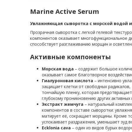
Marine Active Serum
Увлажняющая сыворотка с морской водой и
Прозрачная сыворотка с легкой гелевой текстур
компонентов оказывает многофункциональное дей
способствует разглаживанию морщин и осветлен
Активные компоненты
Морская вода
– содержит большое количес
оказывает самое благотворное воздействие
Гиалуроновая кислота
– интенсивно увла
защищает клетки от свободных радикалов, 
тончайшую пленку, которая предотвращает 
глубокому проникновению других активных
Экстракт жемчуга
– натуральный компле
компонентов в составе сыворотки: увлажн
матирует её, сокращает морщины. Кроме то
успокаивает раздражения, уменьшает зуд в
Ecklonia cava
– один из видов бурых водор