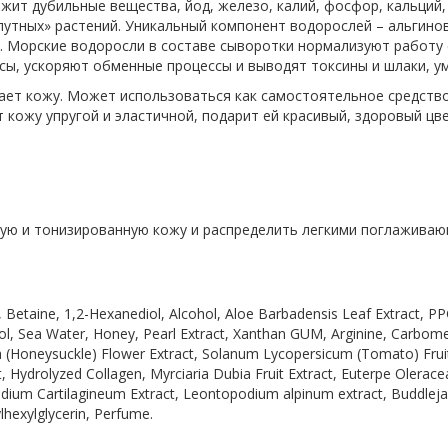
жит дубильные вещества, йод, железо, калий, фосфор, кальций,
путных» растений. Уникальный компонент водорослей – альгинов
. Морские водоросли в составе сыворотки нормализуют работу 
сы, ускоряют обменные процессы и выводят токсины и шлаки, у
ет кожу. Может использоваться как самостоятельное средство,
 кожу упругой и эластичной, подарит ей красивый, здоровый цве
ную и тонизированную кожу и распределить легкими поглажива
l, Betaine, 1,2-Hexanediol, Alcohol, Aloe Barbadensis Leaf Extract,
l, Sea Water, Honey, Pearl Extract, Xanthan GUM, Arginine, Carbome
(Honeysuckle) Flower Extract, Solanum Lycopersicum (Tomato) Fruit 
ydrolyzed Collagen, Myrciaria Dubia Fruit Extract, Euterpe Oleracea F
ium Cartilagineum Extract, Leontopodium alpinum extract, Buddleja D
ylhexylglycerin, Perfume.