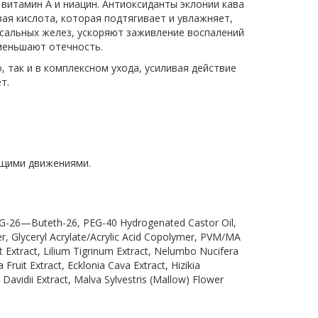
 витамин А и ниацин. Антиоксиданты эклонии кава
ая кислота, которая подтягивает и увлажняет,
сальных желез, ускоряют заживление воспалений
меньшают отечность.
 так и в комплексном ухода, усиливая действие
т.
ющими движениями.
 PPG-26—Buteth-26, PEG-40 Hydrogenated Castor Oil,
r, Glyceryl Acrylate/Acrylic Acid Copolymer, PVM/MA
Extract, Lilium Tigrinum Extract, Nelumbo Nucifera
ruit Extract, Ecklonia Cava Extract, Hizikia
avidii Extract, Malva Sylvestris (Mallow) Flower