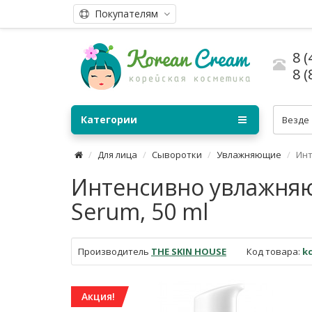
Покупателям
8 (
8 (
Категории
Везде
Для лица
Сыворотки
Увлажняющие
Инт
Интенсивно увлажняющ
Serum, 50 ml
Производитель
THE SKIN HOUSE
Код товара:
k
Акция!