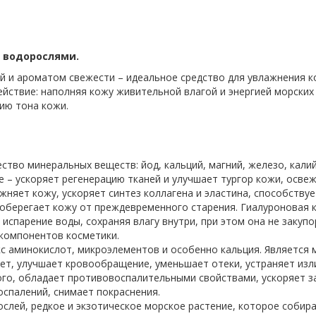
 водорослями.
ой и ароматом свежести – идеальное средство для увлажнения 
ствие: наполняя кожу живительной влагой и энергией морских г
ию тона кожи.
тво минеральных веществ: йод, кальций, магний, железо, калий,
 – ускоряет регенерацию тканей и улучшает тургор кожи, освеж
жняет кожу, ускоряет синтез коллагена и эластина, способству
оберегает кожу от преждевременного старения. Гиалуроновая 
испарение воды, сохраняя влагу внутри, при этом она не закуп
 компонентов косметики.
кс аминокислот, микроэлементов и особенно кальция. Являет
яет, улучшает кровообращение, уменьшает отеки, устраняет из
го, обладает противовоспалительными свойствами, ускоряет з
оспалений, снимает покраснения.
ослей, редкое и экзотическое морское растение, которое соби