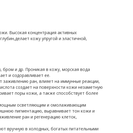
кожи. Высокая концентрация активных
лубин,делает кожу упругой и эластичной,
 бром и др. Проникая в кожу, морская вода
ает и оздоравливает ее.
ет заживлению ран, влияет на иммунные реакции,
кислота создает на поверхности кожи незаметную
оривает поры кожи, а также способствует более
ся мощным осветляющим и омолаживающим
лишнюю пигментацию, выравнивает тон кожи и
аживление ран и регенерацию клеток,
рают вручную в холодных, богатых питательными