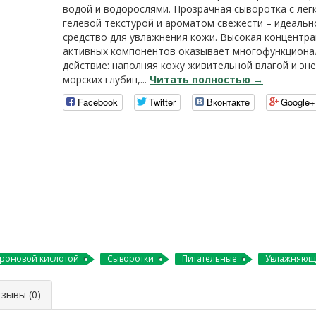
водой и водорослями. Прозрачная сыворотка с лег
гелевой текстурой и ароматом свежести – идеальн
средство для увлажнения кожи. Высокая концентр
активных компонентов оказывает многофункциона
действие: наполняя кожу живительной влагой и эн
морских глубин,...
Читать полностью →
Facebook
Twitter
Вконтакте
Google+
уроновой кислотой
Сыворотки
Питательные
Увлажняющ
ывы (0)