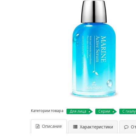
Категории товара
Для лица
Серии
С гиал
Описание
Характеристики
Отз