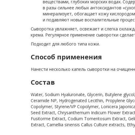
веществами, глубоких морских водах. Содер
в разы сильнее любых антоксидантов «сухо
минерализует, обогащает кожу кислородом
и подавляют новые воспалительные процес
Сыворотка увлажняет, освежает и слегка охлажда
крема. Регулярное применение сыворотки сделает
Подходит для любого типа кожи.
Способ применения
Нанести несколько капель сыворотки на очищен
Состав
Water, Sodium Hyaluronate, Glycerin, Butylene glyco
Ceramide NP, Hydrogenated Lecithin, Propylene Glyco
Copolymer, Styrene/VP Copolymer, Lonicera Japonica 
Seed Extract, Chrysanthemum Indicum Flower Extract, H
Fusitorme Extract, Codium Tomentosum Extract, Gelid
Extract, Camellia sinensis Callus Culture extracts, Eth