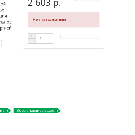
2 603 р.
кой
ое
ация
Нет в наличии
льное
ергией
+
−
ие
Восстанавливающие