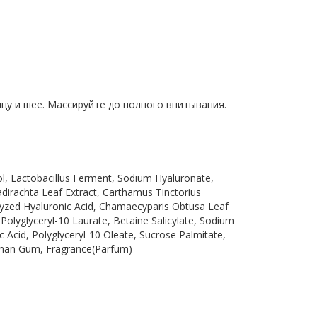
цу и шее. Массируйте до полного впитывания.
iol, Lactobacillus Ferment, Sodium Hyaluronate,
dirachta Leaf Extract, Carthamus Tinctorius
rolyzed Hyaluronic Acid, Chamaecyparis Obtusa Leaf
, Polyglyceryl-10 Laurate, Betaine Salicylate, Sodium
ic Acid, Polyglyceryl-10 Oleate, Sucrose Palmitate,
anthan Gum, Fragrance(Parfum)