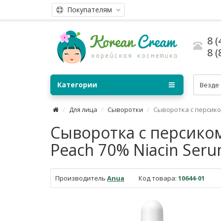
Покупателям
8 (
8 (
Категории
Везде
Для лица
Сыворотки
Сыворотка с персико
Сыворотка с персико
Peach 70% Niacin Seru
Производитель
Anua
Код товара:
10644-01