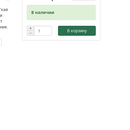
гкая
В наличии
 и
ет
ние.
+
В корзину
−