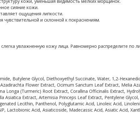
структуру кожи, уменьшая видимость мелких морщинок.
нное сияние кожи.
оставляет ощущения липкости.
я чувствительной и склонной к покраснениям.
 слегка увлажненную кожу лица. Равномерно распределите по ли
namide, Butylene Glycol, Diethoxyethyl Succinate, Water, 1,2-Hexaned
Azadirachta Flower Extract, Ocimum Sanctum Leaf Extract, Melia Aza
uma Longa (Turmeric) Root Extract, Corallina Officinalis Extract, Hyd
la Asiatica Extract, Artemisia Princeps Leaf Extract, Pentylene Glycol
ogenated Lecithin, Panthenol, Polyglutamic Acid, Linoleic Acid, Linolen
P, Lactobionic Acid, Asiaticoside, Madecassic Acid, Asiatic Acid, X