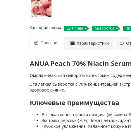
Категории товара
Для лица
Сыворотки
Пи
Описание
Характеристики
Отз
ANUA Peach 70% Niacin Seru
Омолаживающая сыворотка с высоким содержани
Эта легкая сыворотка с 70% концентрацией экст
здоровое сияние.
Ключевые преимущества
Высокая концентрация ниацина (витамина B
Экстракт персика (70%): Богат антиоксидант
Глубокое увлажнение: Увлажняет кожу на гл