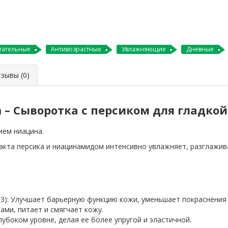
тательные
Антивозрастные
Увлажняющие
Дневные
ывы (0)
m – Сыворотка с персиком для гладко
ем ниацина.
ракта персика и ниацинамидом интенсивно увлажняет, разглажи
3): Улучшает барьерную функцию кожи, уменьшает покраснения 
ами, питает и смягчает кожу.
убоком уровне, делая ее более упругой и эластичной.