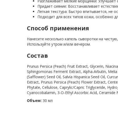
Разглаживает мелкие морщинки: Улучшает 
Придает сияние: Восстанавливает естестве
Легкая текстура: Быстро впитывается, не 
Подходит для всех типов кожи, особенно дл
Способ применения
Нанесите несколько капель сыворотки на чистую,
Используйте утром и/или вечером.
Состав
Prunus Persica (Peach) Fruit Extract, Glycerin, Niaci
Sphingomonas Ferment Extract, Alpha-Arbutin, Melia 
(Safflower) Seed Oil, Salvia Hispanica Seed Oil, Curc
Extract, Prunus Persica (Peach) Flower Extract, Centel
Phytate, Cellulose, Caprylic/Capric Triglyceride, Hydr
Cyanocobalamin, 3-O-Ethyl Ascorbic Acid, Ceramide N
Объем:
30 мл