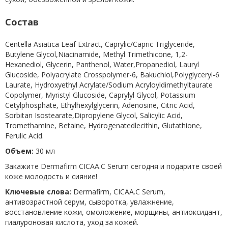
Состав
Centella Asiatica Leaf Extract, Caprylic/Capric Triglyceride,
Butylene Glycol,Niacinamide, Methyl Trimethicone, 1,2-
Hexanediol, Glycerin, Panthenol, Water,Propanediol, Lauryl
Glucoside, Polyacrylate Crosspolymer-6, Bakuchiol,Polyglyceryl-6
Laurate, Hydroxyethyl Acrylate/Sodium Acryloyldimethyltaurate
Copolymer, Myristyl Glucoside, Caprylyl Glycol, Potassium
Cetylphosphate, Ethylhexylglycerin, Adenosine, Citric Acid,
Sorbitan Isostearate,Dipropylene Glycol, Salicylic Acid,
Tromethamine, Betaine, Hydrogenatedlecithin, Glutathione,
Ferulic Acid.
Объем:
30 мл
Закажите Dermafirm CICAA.C Serum сегодня и подарите своей
коже молодость и сияние!
Ключевые слова:
Dermafirm, CICAA.C Serum,
антивозрастной серум, сыворотка, увлажнение,
восстановление кожи, омоложение, морщины, антиоксидант,
гиалуроновая кислота, уход за кожей.