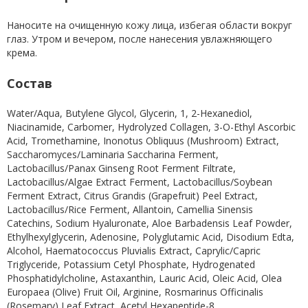
Наносите на очищенную кожу лица, избегая области вокруг
глаз. Утром и вечером, после нанесения увлажняющего
крема.
Состав
Water/Aqua, Butylene Glycol, Glycerin, 1, 2-Hexanediol,
Niacinamide, Carbomer, Hydrolyzed Collagen, 3-O-Ethyl Ascorbic
Acid, Tromethamine, Inonotus Obliquus (Mushroom) Extract,
Saccharomyces/Laminaria Saccharina Ferment,
Lactobacillus/Panax Ginseng Root Ferment Filtrate,
Lactobacillus/Algae Extract Ferment, Lactobacillus/Soybean
Ferment Extract, Citrus Grandis (Grapefruit) Peel Extract,
Lactobacillus/Rice Ferment, Allantoin, Camellia Sinensis
Catechins, Sodium Hyaluronate, Aloe Barbadensis Leaf Powder,
Ethylhexylglycerin, Adenosine, Polyglutamic Acid, Disodium Edta,
Alcohol, Haematococcus Pluvialis Extract, Caprylic/Capric
Triglyceride, Potassium Cetyl Phosphate, Hydrogenated
Phosphatidylcholine, Astaxanthin, Lauric Acid, Oleic Acid, Olea
Europaea (Olive) Fruit Oil, Arginine, Rosmarinus Officinalis
(Rosemary) Leaf Extract, Acetyl Hexapeptide-8.