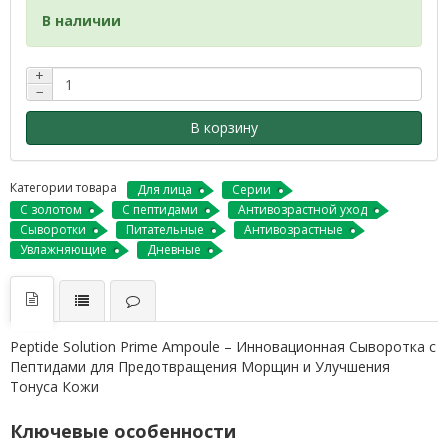
В наличии
+
−
В корзину
Категории товара
Для лица
Серии
С золотом
С пептидами
Антивозрастной уход
Сыворотки
Питательные
Антивозрастные
Увлажняющие
Дневные
Peptide Solution Prime Ampoule – Инновационная Сыворотка с
Пептидами для Предотвращения Морщин и Улучшения
Тонуса Кожи
Ключевые особенности