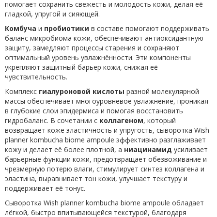
помогает сохранить свежесть и молодость кожи, делая её
гладкой, упругой и сияющей.
Комбуча
и
пробиотики
в составе помогают поддерживать
баланс микробиома кожи, обеспечивают антиоксидантную
защиту, замедляют процессы старения и сохраняют
оптимальный уровень увлажнённости. Эти компоненты
укрепляют защитный барьер кожи, снижая её
чувствительность.
Комплекс
гиалуроновой кислоты
разной молекулярной
массы обеспечивает многоуровневое увлажнение, проникая
в глубокие слои эпидермиса и помогая восстановить
гидробаланс. В сочетании с
коллагеном
, который
возвращает коже эластичность и упругость, сыворотка Wish
planner kombucha biome ampoule эффективно разглаживает
кожу и делает её более плотной, а
ниацинамид
усиливает
барьерные функции кожи, предотвращает обезвоживание и
чрезмерную потерю влаги, стимулирует синтез коллагена и
эластина, выравнивает тон кожи, улучшает текстуру и
поддерживает её тонус.
Сыворотка Wish planner kombucha biome ampoule обладает
лёгкой, быстро впитывающейся текстурой, благодаря