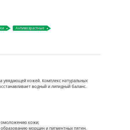
ки
Антивозрастные
за увядающей кожей. Комплекс натуральных
осстанавливает водный и липидный баланс.
 омоложению кожи;
 образованию морщин и пигментных пятен.