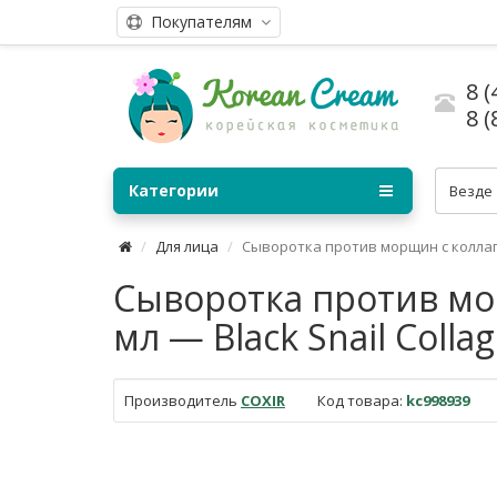
Покупателям
8 (
8 (
Категории
Везде
Для лица
Сыворотка против морщин с коллаг
Сыворотка против мо
мл — Black Snail Colla
Производитель
COXIR
Код товара:
kc998939