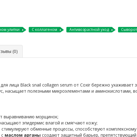
ном улитки
С коллагеном
Антивозрастной уход
Сыворот
ывы (0)
 лица Black snail collagen serum от Coxir бережно ухаживает 
ус, насыщает полезными микроэлементами и аминокислотами, в
т выравниванию морщинок;
насыщают эпидермис влагой и смягчают кожу;
и
стимулируют обменные процессы, способствуют комплексному
 с
маслом арганы
создают защитный барьер, препятствующий