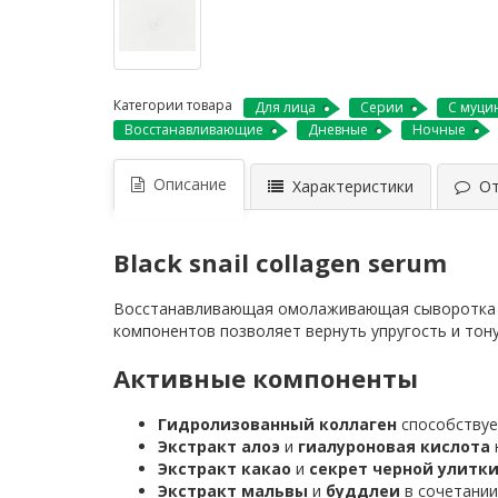
Категории товара
Для лица
Серии
С муци
Восстанавливающие
Дневные
Ночные
Описание
Характеристики
Отз
Black snail collagen serum
Восстанавливающая омолаживающая сыворотка для
компонентов позволяет вернуть упругость и тон
Активные компоненты
Гидролизованный коллаген
способствуе
Экстракт алоэ
и
гиалуроновая кислота
Экстракт какао
и
секрет черной улитк
Экстракт мальвы
и
буддлеи
в сочетании