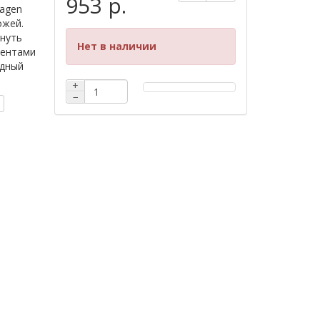
953 р.
lagen
ожей.
нуть
Нет в наличии
ментами
идный
+
−