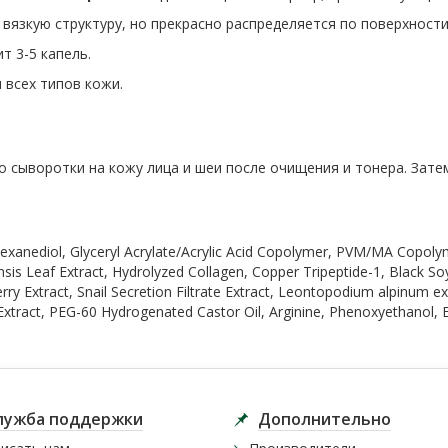
ка вязкую структуру, но прекрасно распределяется по поверхности
т 3-5 капель.
я всех типов кожи.
сыворотки на кожу лица и шеи после очищения и тонера. Затем
-Hexanediol, Glyceryl Acrylate/Acrylic Acid Copolymer, PVM/MA Copol
nsis Leaf Extract, Hydrolyzed Collagen, Copper Tripeptide-1, Black
rry Extract, Snail Secretion Filtrate Extract, Leontopodium alpinum ext
tract, PEG-60 Hydrogenated Castor Oil, Arginine, Phenoxyethanol, Et
лужба поддержки
Дополнительно