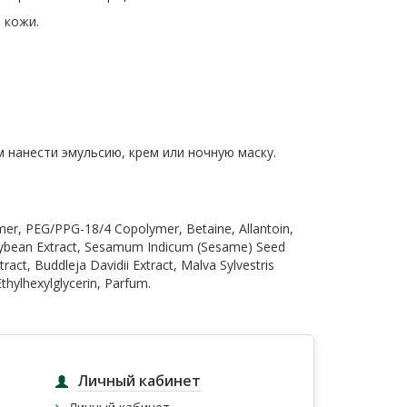
 кожи.
 нанести эмульсию, крем или ночную маску.
ymer, PEG/PPG-18/4 Copolymer, Betaine, Allantoin,
 Soybean Extract, Sesamum Indicum (Sesame) Seed
ract, Buddleja Davidii Extract, Malva Sylvestris
hylhexylglycerin, Parfum.
Личный кабинет