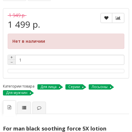
1 949 р.
1 499 р.
Нет в наличии
+
−
Категории товара
Для лица
Серии
Лосьоны
Для мужчин
For man black soothing force 5X lotion