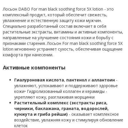
Лосьон DABO For man black soothing force 5X lotion - это
комплексный продукт, который обеспечит свежесть,
увлажнение и естественную защиту кожи мужчин.
Специально разработанный состав включает в себя
растительные экстракты, витамины и активные компоненты,
направленные на улучшение состояния кожи и борьбу с
признаками старения. Лосьон For man black soothing force 5X
lotion мгновенно устраняет сухость, обеспечивая ощущение
комфорта при нанесении.
Активные компоненты
Гиалуроновая кислота
,
пантенол
и
аллантоин
-
увлажняют, успокаивают и поддерживают здоровье
кожи• Гидролизованный коллаген и керамиды -
укрепляют кожу, разглаживая морщинки
Растительный комплекс (экстракты риса,
черники, баклажана, граната, водорослей,
кунжута и гриба рейши)
- оказывает комплексное
воздействие, увлажняя кожу и стимулируя обновление
клеток