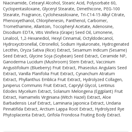
Niacinamide, Cetearyl Alcohol, Stearic Acid, Polysorbate 60,
Cyclopentasiloxane, Glyceryl Stearate, Dimethicone, PEG-100
Stearate, Fragrance, Cyclohexasiloxane, Tri-C14-15 Alkyl Citrate,
Phenoxyethanol, Chlorphenesin, Panthenol, Carbomer,
Tromethamine, Allantoin, Tocopheryl Acetate, Adenosine,
Disodium EDTA, Vitis Vinifera (Grape) Seed Oil, Limonene,
Linalool, 1,2-Hexanediol, Hexyl Cinnamal, Octyldodecanol,
Hydroxycitronellal, Citronellol, Sodium Hyaluronate, Hydrogenated
Lecithin, Oryza Sativa (Rice) Extract, Sesamum Indicum (Sesame)
Seed Extract, Glycine Soja (Soybean) Seed Extract, Ceramide NP,
Ganoderma Lucidum (Mushroom) Stem Extract, Vaccinium
Angustifolium (Blueberry) Fruit Extract, Phaseolus Angularis Seed
Extract, Vanilla Planifolia Fruit Extract, Cynanchum Atratum
Extract, Phyllanthus Emblica Fruit Extract, Hydrolyzed Collagen,
Juniperus Communis Fruit Extract, Caprylyl Glycol, Lentinus
Edodes Mycelium Extract, Solanum Melongena (Eggplant) Fruit
Extract, Hamamelis Virginiana (Witch Hazel) Extract, Aloe
Barbadensis Leaf Extract, Laminaria Japonica Extract, Undaria
Pinnatifida Extract, Arctium Lappa Root Extract, Hydrolyzed Rye
Phytoplacenta Extract, Grifola Frondosa Fruiting Body Extract.