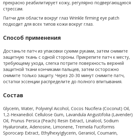
прекрасно реабилитирует кожу, регулярно подвергающуюся
стрессам.
Патчи для области вокруг глаз Wrinkle firming eye patch
подходит для всех типов кожи вокруг глаз.
Способ применения
Достаньте патч из упаковки сухими руками, затем снимите
защитную ткань с одной стороны. Прикрепите патч к месту,
требующему ухода, слегка потрите поверхность верхней
защитной ткани кончиками пальцев, затем осторожно
снимите только защиту. Через 20-30 минут снимите патч,
остатки эссенции распределите до полного впитывания.
Состав
Glycerin, Water, Polyvinyl Aicohol, Cocos Nucifera (Coconut) Oil,
1,2-Hexanediol. Cellulose Gum, Lavandula Angustifolia (Lavender)
Oil, Prunus Persica (Peach) Resin Extract, Linalool, Sodium
Hyaluronate, Adenosine, Limonene, Tremeila Fuciformis
Sporocarp Extract, EthylhexyIglycerin, Geraniol, Coumarin,