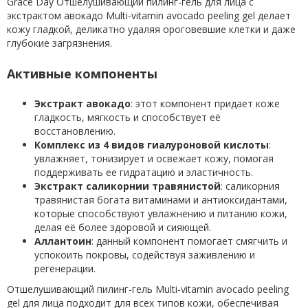
Grace Day Отшелушивающий пилинг-гель для лица с
экстрактом авокадо Multi-vitamin avocado peeling gel делает
кожу гладкой, деликатно удаляя ороговевшие клетки и даже
глубокие загрязнения.
Активные компоненты
Экстракт авокадо
: этот компонент придает коже
гладкость, мягкость и способствует её
восстановлению.
Комплекс из 4 видов гиалуроновой кислоты
:
увлажняет, тонизирует и освежает кожу, помогая
поддерживать ее гидратацию и эластичность.
Экстракт саликорнии травянистой
: саликорния
травянистая богата витаминами и антиоксидантами,
которые способствуют увлажнению и питанию кожи,
делая её более здоровой и сияющей.
Аллантоин
: данный компонент помогает смягчить и
успокоить покровы, содействуя заживлению и
регенерации.
Отшелушивающий пилинг-гель Multi-vitamin avocado peeling
gel для лица подходит для всех типов кожи, обеспечивая