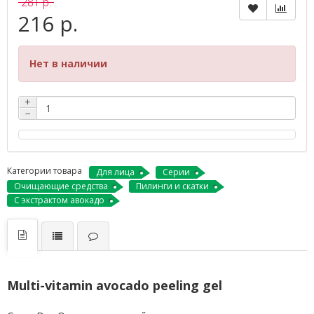
281 р.
216 р.
Нет в наличии
+
−
Категории товара
Для лица
Серии
Очищающие средства
Пилинги и скатки
С экстрактом авокадо
Multi-vitamin avocado peeling gel