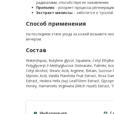
радикалами, способствуя ее заживлению.
Прополис
- ускоряет процессы регенераци
Экстракт мелиссы
– заботится о тусклой
Способ применения
На последнем этапе ухода за кожей возьмите не
вечером.
Состав
Water(Aqua), Butylene glycol, Squalane, Cetyl Ethylhe
Polyglyceryl-3 Methylglucose Distearate, Palmitic Ac
Cetyl Alcohol, Stearic Acid, Arginine, Betain, Sucros
Myristic Acid, Vanilla Planifolia Fruit Extract, Rosa 
Extract, Hedera Helix (Ivy) Leaf/Stem Extract, Glycopr
Honey, Hamamelis Virginiana (Witch Hazel) Extract, 
Информация
С