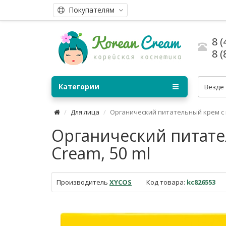
Покупателям
8 (
8 (
Категории
Везде
Для лица
Органический питательный крем с 
Органический питател
Cream, 50 ml
Производитель
XYCOS
Код товара:
kc826553