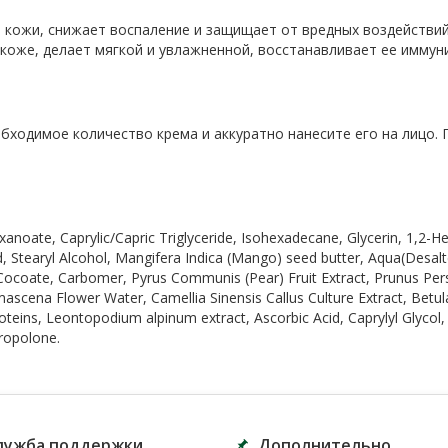
и кожи, снижает воспаление и защищает от вредных воздействи
 коже, делает мягкой и увлажненной, восстанавливает ее иммун
обходимое количество крема и аккуратно нанесите его на лицо.
xanoate, Caprylic/Capric Triglyceride, Isohexadecane, Glycerin, 1,2-H
id, Stearyl Alcohol, Mangifera Indica (Mango) seed butter, Aqua(Desa
e Cocoate, Carbomer, Pyrus Communis (Pear) Fruit Extract, Prunus Per
Damascena Flower Water, Camellia Sinensis Callus Culture Extract, Betul
oteins, Leontopodium alpinum extract, Ascorbic Acid, Caprylyl Glycol, P
Tropolone.
лужба поддержки
Дополнительно