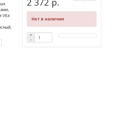
2 372 р.
ных
тами,
 Vita
Нет в наличии
асный,
+
−