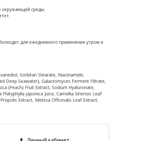
й окружающей среды.
итет.
 Полходит для ежедневного применения утром и
exanediol, Sorbitan Stearate, Niacinamide,
lted Deep Seawater), Galactomyces Ferment Filtrate,
sica (Peach) Fruit Extract, Sodium Hyaluronate,
a Platyphylla Japonica Juice, Camellia Sinensis Leaf
ropolis Extract, Melissa Officinalis Leaf Extract,
Личный кабинет