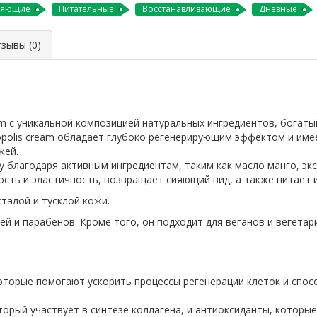
няющие
Питательные
Восстанавливающие
Дневные
ывы (0)
eam с уникальной композицией натуральных ингредиентов, богат
opolis cream обладает глубоко регенерирующим эффектом и имее
жей.
 благодаря активным ингредиентам, таким как масло манго, экс
сть и эластичность, возвращает сияющий вид, а также питает 
сталой и тусклой кожи.
ей и парабенов. Кроме того, он подходит для веганов и вегетар
которые помогают ускорить процессы регенерации клеток и спос
оторый участвует в синтезе коллагена, и антиоксиданты, кото