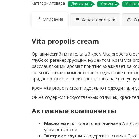
Категории товара
Для лица
Кремы
Увлаж
Описание
Характеристики
Отз
Vita propolis cream
Органический питательный крем Vita propolis cr
глубоко регенерирующим эффектом. Крем Vita pr
расслабляющий аромат приятно ухаживает за ко
крем оказывает комплексное воздействие на кожу
придает коже шелковистость, повышает ее упруго
Крем Vita propolis cream идеально подходит для у
Он не содержит искусственных отдушек, красител
Активные компоненты
Масло манго
- богато витаминами A и C, 
упругость кожи.
Экстракт груши
- содержит витамин C, к