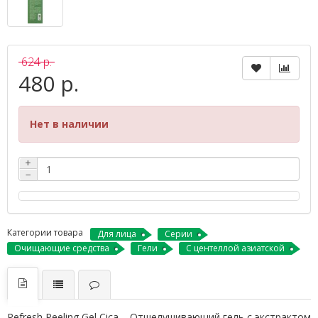
624 р.
480 р.
Нет в наличии
+
−
Категории товара
Для лица
Серии
Очищающие средства
Гели
С центеллой азиатской
Refresh Peeling Gel Cica – Отшелушивающий гель с экстрактом