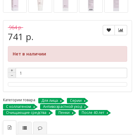
964 р.
741 р.
Нет в наличии
+
−
Категории товара
Для лица
Серии
С коллагеном
Антивозрастной уход
Очищающие средства
Пенки
После 40 лет