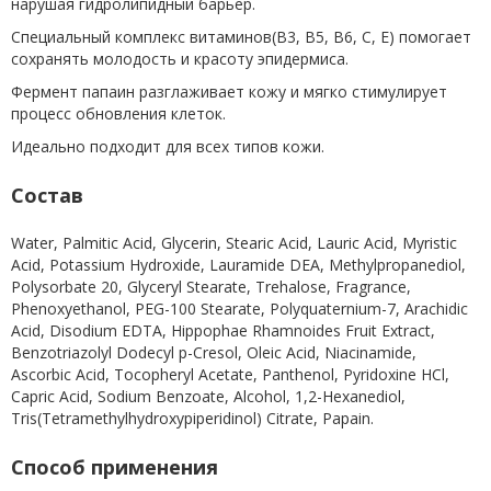
нарушая гидролипидный барьер.
Специальный комплекс витаминов(В3, В5, В6, С, Е) помогает
сохранять молодость и красоту эпидермиса.
Фермент папаин разглаживает кожу и мягко стимулирует
процесс обновления клеток.
Идеально подходит для всех типов кожи.
Состав
Water, Palmitic Acid, Glycerin, Stearic Acid, Lauric Acid, Myristic
Acid, Potassium Hydroxide, Lauramide DEA, Methylpropanediol,
Polysorbate 20, Glyceryl Stearate, Trehalose, Fragrance,
Phenoxyethanol, PEG-100 Stearate, Polyquaternium-7, Arachidic
Acid, Disodium EDTA, Hippophae Rhamnoides Fruit Extract,
Benzotriazolyl Dodecyl p-Cresol, Oleic Acid, Niacinamide,
Ascorbic Acid, Tocopheryl Acetate, Panthenol, Pyridoxine HCl,
Capric Acid, Sodium Benzoate, Alcohol, 1,2-Hexanediol,
Tris(Tetramethylhydroxypiperidinol) Citrate, Papain.
Способ применения