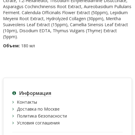
Citrate, 1.2-Hexanediol, Trisodium Ethylenediamine Disuccinate,
Asparagus Cochinchinensis Root Extract, Aureobasidium Pullulans
Ferment. Calendula Officinalis Flower Extract (50ppm), Lepidium
Meyenii Root Extract, Hydrolyzed Collagen (30ppm), Mentha
Suaveolens Leaf Extract (15ppm), Camellia Sinensis Leaf Extract
(10pm), Disodium EDTA, Thymus Vulgaris (Thyme) Extract
(5ppm).
Объем:
180 мл
Информация
Контакты
Доставка по Москве
Политика безопасности
Условия соглашения