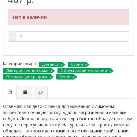
Нет в наличии
+
−
Категории товара
Для лица
Серии
Для проблемной кожи
С фруктовыми кислотами
Очищающие средства
Пенки
Освежающая детокс-пенка для умывания с лимоном
эффективно очищает кожу, удаляя загрязнения и излишки
себума. Легкая воздушная текстура быстро образует пышную
пену, не пересушивая кожу. Натуральные экстракты лимона
обладают антиоксидантными и осветляющими свойствами,
помогая бороться с тусклостью и выравнивая тон лица.