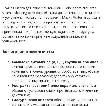
Ночная маска для лица с витаминами Lebelage Water drop
vitamin sleeping pack разработана для интенсивного питания
и увлажнения кожи в ночное время. Маска Water drop vitamin
sleeping pack комфортна в применении, не оставляет
ощущения липкости и жирности, ее гелевая основа при
применении приобретает легкую водянистую структуру,
оставляет на коже приятные ощущения свежести и
увлажненности.
Активные компоненты
Комплекс витаминов (А, С, Е, группа витаминов В)
активизирует естественные процессы регенерации
кожи на клеточном уровне, способствует выработке
собственного коллагена; делает кожу упругой и
эластичной; выравнивает тон кожи;
Экстракты растений алоэ вера
и
зеленого чая
обладают успокаивающим, противовоспалительным
действием;
Гиалуроновая кислота
обеспечивает интенсивное
увлажнение, удерживает влагу в клетках кожи.