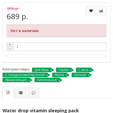
896 р.
689 р.
Нет в наличии
+
−
Категории товара
Для лица
Серии
С алоэ
С гиалуроновой кислотой
Маски
Ночные
Увлажняющие
Питательные
Water drop vitamin sleeping pack