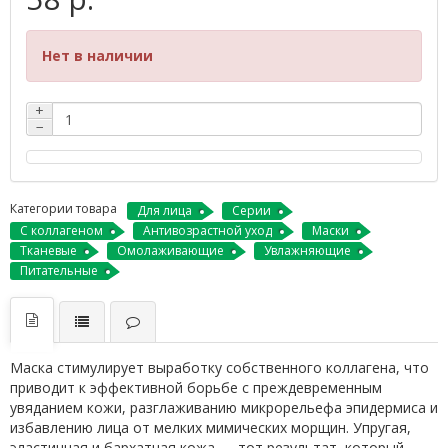
Нет в наличии
+
−
Категории товара
Для лица
Серии
С коллагеном
Антивозрастной уход
Маски
Тканевые
Омолаживающие
Увлажняющие
Питательные
Маска стимулирует выработку собственного коллагена, что
приводит к эффективной борьбе с преждевременным
увяданием кожи, разглаживанию микрорельефа эпидермиса и
избавлению лица от мелких мимических морщин. Упругая,
эластичная и бархатная кожа — тот результат, который