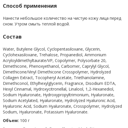
Способ применения
Нанести небольшое количество на чистую кожу лица перед
сном. Утром смыть теплой водой.
Состав
Water, Butylene Glycol, Cyclopentasiloxane, Glycerin,
Cyclohexasiloxane, Trehalose, Propanediol, Ammonium
Acryloyldimethyltaurate/VP, Copolymer, Polysorbate 20,
Dimethicone, Phenoxyethanol, Carbomer, Caprylyl Glycol,
Dimethicone/Vinyl Dimethicone Crosspolymer, Hydrolyzed
Collagen Extract, Tocopheryl Acetate, Triethanolamine,
Dimethiconol, Ethylhexylglycerin, Fragrance, Disodium EDTA,
Hexyl Cinnamal, Hydroxycitronellal, Linalool, 1,2-Hexanediol,
Sodium Hyaluronate, Hydroxypropyltrimonium, Hyaluronate,
Sodium Acetylated, Hyaluronate, Hydrolyzed Hyaluronic Acid,
Hyaluronic Acid, Sodium Hyaluronate, Crosspolymer, Hydrolyzed
Sodium, Hyaluronate, Potassium Hyaluronate.
Объем:
100 г