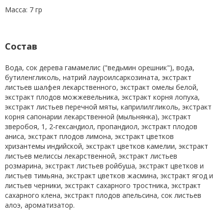
Масса: 7 гр
Состав
Вода, сок дерева гамамелис ("ведьмин орешник"), вода,
бутиленгликоль, натрий лауроилсаркозината, экстракт
листьев шалфея лекарственного, экстракт омелы белой,
экстракт плодов можжевельника, экстракт корня лопуха,
экстракт листьев перечной мяты, каприлилгликоль, экстракт
корня сапонарии лекарственной (мыльнянка), экстракт
зверобоя, 1, 2-гександиол, пропандиол, экстракт плодов
аниса, экстракт плодов лимона, экстракт цветков
хризантемы индийской, экстракт цветков камелии, экстракт
листьев мелиссы лекарственной, экстракт листьев
розмарина, экстракт листьев ройбуша, экстракт цветков и
листьев тимьяна, экстракт цветков жасмина, экстракт ягод и
листьев черники, экстракт сахарного тростника, экстракт
сахарного клена, экстракт плодов апельсина, сок листьев
алоэ, ароматизатор.