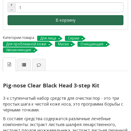
+
−
В корзину
Категории товара
Для лица
Серии
Для проблемной кожи
Маски
Очищающие
Увлажняющие
Pig-nose Clear Black Head 3-step Kit
3-х ступенчатый набор средств для очистки пор - это три
простых шага к чистой коже носа, это программа борьбы с
чёрными точками.
В составе средства содержатся различные лечебные
компоненты: экстракт листьев шалфея лекарственного,
экстракт плодов можжевельника, экстракт листьев перечной