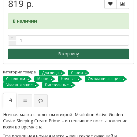
819 р.
В наличии
+
−
В корзину
Категории товара
Для лица
Серии
С золотом
Маски
Ночные
Омолаживающие
Увлажняющие
Питательные
Ночная маска с золотом и икрой JMsolution Active Golden
Caviar Sleeping Cream Prime – интенсивное восстановление
кожи во время сна.
Эта роскошная ночная маска – ваш секрет сияющей и