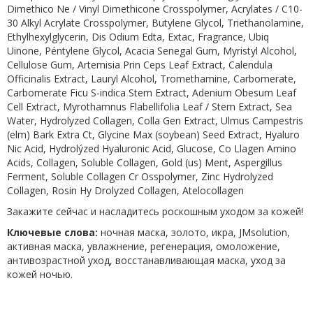
Dimethico Ne / Vinyl Dimethicone Crosspolymer, Acrylates / C10-
30 Alkyl Acrylate Crosspolymer, Butylene Glycol, Triethanolamine,
Ethylhexylglycerin, Dis Odium Edta, Extac, Fragrance, Ubiq
Uinone, Péntylene Glycol, Acacia Senegal Gum, Myristyl Alcohol,
Cellulose Gum, Artemisia Prin Ceps Leaf Extract, Calendula
Officinalis Extract, Lauryl Alcohol, Tromethamine, Carbomerate,
Carbomerate Ficu S-indica Stem Extract, Adenium Obesum Leaf
Cell Extract, Myrothamnus Flabellifolia Leaf / Stem Extract, Sea
Water, Hydrolyzed Collagen, Colla Gen Extract, Ulmus Campestris
(elm) Bark Extra Ct, Glycine Max (soybean) Seed Extract, Hyaluro
Nic Acid, Hydrolýzed Hyaluronic Acid, Glucose, Co Llagen Amino
Acids, Collagen, Soluble Collagen, Gold (us) Ment, Aspergillus
Ferment, Soluble Collagen Cr Osspolymer, Zinc Hydrolyzed
Collagen, Rosin Hy Drolyzed Collagen, Atelocollagen
Закажите сейчас и насладитесь роскошным уходом за кожей!
Ключевые слова:
ночная маска, золото, икра, JMsolution,
активная маска, увлажнение, регенерация, омоложение,
антивозрастной уход, восстанавливающая маска, уход за
кожей ночью.