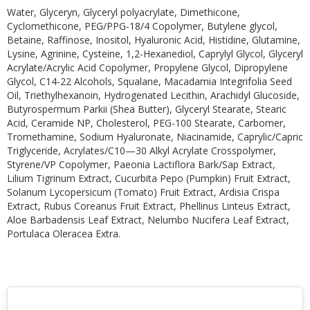
Water, Glyceryn, Glyceryl polyacrylate, Dimethicone,
Cyclomethicone, PEG/PPG-18/4 Copolymer, Butylene glycol,
Betaine, Raffinose, Inositol, Hyaluronic Acid, Histidine, Glutamine,
Lysine, Agrinine, Cysteine, 1,2-Hexanediol, Caprylyl Glycol, Glyceryl
Acrylate/Acrylic Acid Copolymer, Propylene Glycol, Dipropylene
Glycol, C14-22 Alcohols, Squalane, Macadamia Integrifolia Seed
Oil, Triethylhexanoin, Hydrogenated Lecithin, Arachidyl Glucoside,
Butyrospermum Parkii (Shea Butter), Glyceryl Stearate, Stearic
Acid, Ceramide NP, Cholesterol, PEG-100 Stearate, Carbomer,
Tromethamine, Sodium Hyaluronate, Niacinamide, Caprylic/Capric
Triglyceride, Acrylates/C10—30 Alkyl Acrylate Crosspolymer,
Styrene/VP Copolymer, Paeonia Lactiflora Bark/Sap Extract,
Lilium Tigrinum Extract, Cucurbita Pepo (Pumpkin) Fruit Extract,
Solanum Lycopersicum (Tomato) Fruit Extract, Ardisia Crispa
Extract, Rubus Coreanus Fruit Extract, Phellinus Linteus Extract,
Aloe Barbadensis Leaf Extract, Nelumbo Nucifera Leaf Extract,
Portulaca Oleracea Extra.