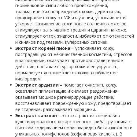
гнойничковой сыпи любого происхождения,
травматических повреждениях кожи, дерматитах,
предохраняет кожу от УФ-излучения, успокаивает и
ускоряет заживление кожи после солнечных ожогов,
стимулирует затягивание трещин и царапин на коже,
стимулирует отток жидкости, избавляет от отечностей
и синяков под глазами, куперозных сеточек.
Экстракт корней пиона
– успокаивает кожу,
пострадавшую от некачественной косметики, стрессов
и загрязнений, оказывает противовоспалительное
действие, повышает тургор кожи и ее упругость,
нормализует дыхание клеток кожи, снабжает ее
кислородом.
Экстракт ардизии
– помогает очистить кожу,
осветляет пигментацию и снимает раздражения,
оказывает мощное регенерирующее действие,
восстанавливает поврежденную кожу, предотвращает
ее старение, разглаживает морщинки.
Экстракт санхван
– это экстракт из специально
культивированного лекарственного гриба трутовика с
высоким содержанием полисахаридов бета-глюканов и
уникальных полифенолов (кофеиновая кислота). В