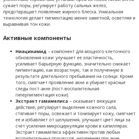
сужает поры, регулирует работу сальных желез,
предотвращает появление жирного блеска. Уникальная
технология делает пигментацию менее заметной, осветляя и
выравнивая тон кожи.
Активные компоненты
Ниацинамид
– компонент для мощного клеточного
обновления кожи: улучшает ее эластичность,
усиливает барьерную функцию, значительно снижает
пигментацию, как возрастную, так и полученную в
результате длительного пребывания на солнце. Кроме
того, смягчает проявление акне и убирает красные
следы пост-акне (пост-воспалительная
гиперпигментация кожи).
Экстракт гамамелиса
– оказывает вяжущее
действие, регулирует выделение кожного сала,
стягивает поры, освежает и тонизирует кожу, смягчает
ее и избавляет от шелушения, улучшает цвет лица за
счет усиления микроциркуляции крови в капиллярах.
Экстракт гамамелиса эффективен против любых
воспалительных процессов, незаменим при акне,