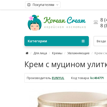
Покупателям
8 (
8 (
Категории
Везде
Для лица
Кремы
Увлажняющие
Крем с 
Крем с муцином улитки
Производитель
EUNYUL
Код товара:
kc404771