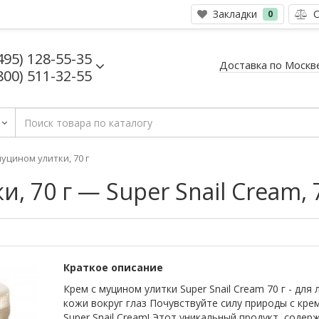
Закладки
С
0
495) 128-55-35
Доставка по Москв
800) 511-32-55
муцином улитки, 70 г
, 70 г — Super Snail Cream, 
Краткое описание
Крем с муцином улитки Super Snail Cream 70 г - для 
кожи вокруг глаз Почувствуйте силу природы с кре
Super Snail Cream! Этот уникальный продукт, соде