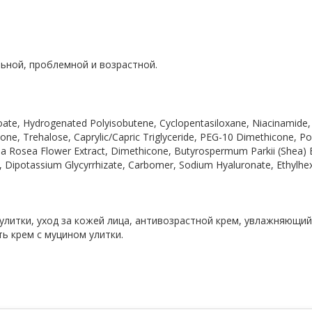
льной, проблемной и возрастной.
noate, Hydrogenated Polyisobutene, Cyclopentasiloxane, Niacinamide, 
icone, Trehalose, Caprylic/Capric Triglyceride, PEG-10 Dimethicone, Pol
ea Rosea Flower Extract, Dimethicone, Butyrospermum Parkii (Shea) 
Dipotassium Glycyrrhizate, Carbomer, Sodium Hyaluronate, Ethylhe
улитки, уход за кожей лица, антивозрастной крем, увлажняющий
ть крем с муцином улитки.