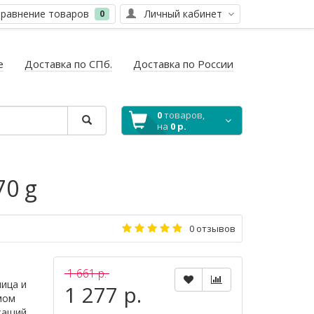
равнение товаров
Личный кабинет
0
е
Доставка по СПб.
Доставка по России
0
товаров,
на
0 р.
70 g
0 отзывов
1 661 р.
лица и
1 277 р.
мом
ржащий