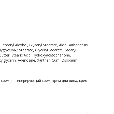
Cetearyl Alcohol, Glyceryl Stearate, Aloe Barbadensis
yglyceryl-2 Stearate, Glyceryl Stearate, Stearyl
Butter, Stearic Acid, Hydroxyacetophenone,
xylglycerin, Adenosine, Xanthan Gum, Disodium
 крем, регенерирующий крем, крем для лица, крем