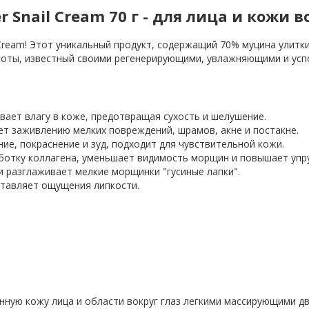
Snail Cream 70 г - для лица и кожи в
 Cream! Этот уникальный продукт, содержащий 70% муцина улит
асоты, известный своими регенерирующими, увлажняющими и ус
вает влагу в коже, предотвращая сухость и шелушение.
ет заживлению мелких повреждений, шрамов, акне и постакне.
е, покраснение и зуд, подходит для чувствительной кожи.
ботку коллагена, уменьшает видимость морщин и повышает упру
и разглаживает мелкие морщинки "гусиные лапки".
оставляет ощущения липкости.
ную кожу лица и области вокруг глаз легкими массирующими д