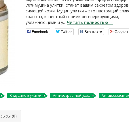
70% муцина улитки, станет вашим секретом здоров
сияющей кожи. Муцин улитки – это настоящий элик
красоты, известный своими регенерирующими,
увлажняющими и у...
Читать полностью →
Facebook
Twitter
Вконтакте
Google+
С муцином улитки
Антивозрастной уход
Антивозрастны
ывы (0)