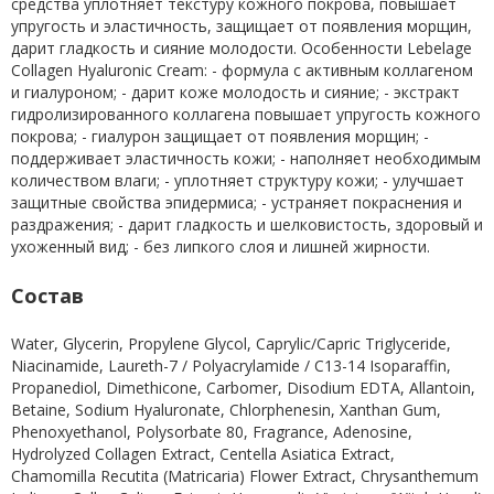
средства уплотняет текстуру кожного покрова, повышает
упругость и эластичность, защищает от появления морщин,
дарит гладкость и сияние молодости. Особенности Lebelage
Collagen Hyaluronic Cream: - формула с активным коллагеном
и гиалуроном; - дарит коже молодость и сияние; - экстракт
гидролизированного коллагена повышает упругость кожного
покрова; - гиалурон защищает от появления морщин; -
поддерживает эластичность кожи; - наполняет необходимым
количеством влаги; - уплотняет структуру кожи; - улучшает
защитные свойства эпидермиса; - устраняет покраснения и
раздражения; - дарит гладкость и шелковистость, здоровый и
ухоженный вид; - без липкого слоя и лишней жирности.
Состав
Water, Glycerin, Propylene Glycol, Caprylic/Capric Triglyceride,
Niacinamide, Laureth-7 / Polyacrylamide / C13-14 Isoparaffin,
Propanediol, Dimethicone, Carbomer, Disodium EDTA, Allantoin,
Betaine, Sodium Hyaluronate, Chlorphenesin, Xanthan Gum,
Phenoxyethanol, Polysorbate 80, Fragrance, Adenosine,
Hydrolyzed Collagen Extract, Centella Asiatica Extract,
Chamomilla Recutita (Matricaria) Flower Extract, Chrysanthemum