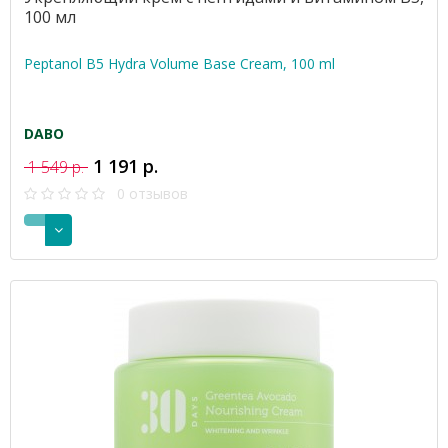
100 мл
Peptanol B5 Hydra Volume Base Cream, 100 ml
DABO
1 191 р.
1 549 р.
0 отзывов