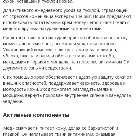
сухой, уставшей и тусклой кожей.
Для активного ежедневного ухода за тусклой, страдающей
от стрессов кожей лица эксперты The Skin House предлагают
использовать питательный крем Honey Lemon Face Cream с
мёдом и другими натуральными компонентами.
Средство с тающей текстурой приятно обволакивает кожу,
моментально смягчает, освежая и увлажняя покровы.
Ухаживающий комплекс с экстрактами мёда и лимона,
яблока, плюща и ванили обогащен маслами жожоба,
макадамии и горького миндаля, пантенолом, витамином E и
другими полезными веществами.
С их помощью крем обеспечивает надежную защиту кожи от
внешних опасностей, поддерживает свежесть, здоровье и
молодость кожи. Уход помогает разгладить мелкие
морщины, вернуть покровам внутреннее сияние и замедлить
увядание.
Активные компоненты
Мёд - смягчает и питает кожу, делая её бархатистой и
гладкой. Он напитывает ткани витаминами, оказывая