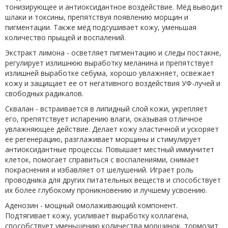
тонизирующее и антиоксидантное воздействие. Мёд выводит
шлаки и токсины, препятствуя появлению морщин и
пигментации. Также мёд подсушивает кожу, уменьшая
количество прыщей и воспалений.
Экстракт лимона - осветляет пигментацию и следы постакне,
регулирует излишнюю выработку меланина и препятствует
излишней выработке себума, хорошо увлажняет, освежает
кожу и защищает ее от негативного воздействия УФ-лучей и
свободных радикалов.
Сквалан - встраивается в липидный слой кожи, укрепляет
его, препятствует испарению влаги, оказывая отличное
увлажняющее действие. Делает кожу эластичной и ускоряет
ее регенерацию, разглаживает морщины и стимулирует
антиоксидантные процессы. Повышает местный иммунитет
клеток, помогает справиться с воспалениями, снимает
покраснения и избавляет от шелушений. Играет роль
проводника для других питательных веществ и способствует
их более глубокому проникновению и лучшему усвоению.
Аденозин - мощный омолаживающий компонент.
Подтягивает кожу, усиливает выработку коллагена,
способствует уменьшению количества морщинок, тормозит