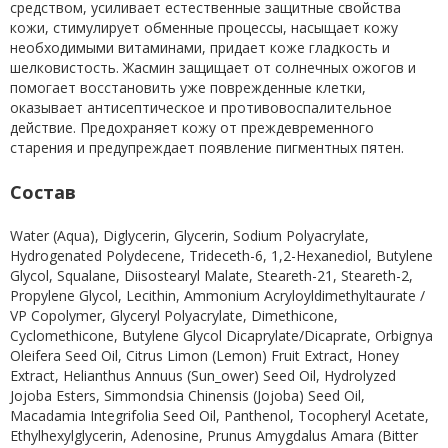
средством, усиливает естественные защитные свойства
кожи, стимулирует обменные процессы, насыщает кожу
необходимыми витаминами, придает коже гладкость и
шелковистость. Жасмин защищает от солнечных ожогов и
помогает восстановить уже поврежденные клетки,
оказывает антисептическое и противовоспалительное
действие. Предохраняет кожу от преждевременного
старения и предупреждает появление пигментных пятен.
Состав
Water (Aqua), Diglycerin, Glycerin, Sodium Polyacrylate,
Hydrogenated Polydecene, Trideceth-6, 1,2-Hexanediol, Butylene
Glycol, Squalane, Diisostearyl Malate, Steareth-21, Steareth-2,
Propylene Glycol, Lecithin, Ammonium Acryloyldimethyltaurate /
VP Copolymer, Glyceryl Polyacrylate, Dimethicone,
Cyclomethicone, Butylene Glycol Dicaprylate/Dicaprate, Orbignya
Oleifera Seed Oil, Citrus Limon (Lemon) Fruit Extract, Honey
Extract, Helianthus Annuus (Sun_ower) Seed Oil, Hydrolyzed
Jojoba Esters, Simmondsia Chinensis (Jojoba) Seed Oil,
Macadamia Integrifolia Seed Oil, Panthenol, Tocopheryl Acetate,
Ethylhexylglycerin, Adenosine, Prunus Amygdalus Amara (Bitter