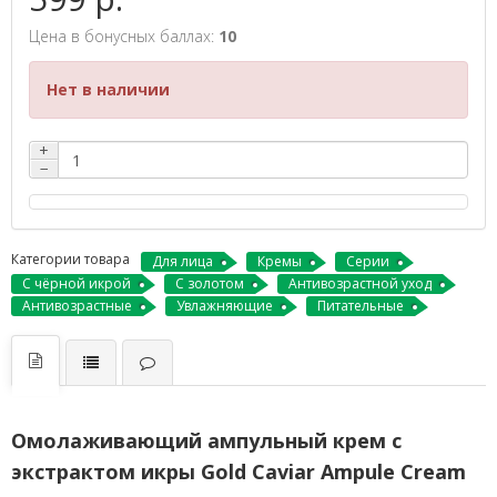
Цена в бонусных баллах:
10
Нет в наличии
+
−
Категории товара
Для лица
Кремы
Серии
С чёрной икрой
С золотом
Антивозрастной уход
Антивозрастные
Увлажняющие
Питательные
Омолаживающий ампульный крем с
экстрактом икры Gold Caviar Ampule Cream