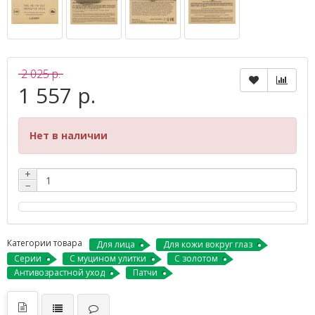
2 025 р.
1 557 р.
Нет в наличии
+
−
Категории товара
Для лица
Для кожи вокруг глаз
Серии
С муцином улитки
С золотом
Антивозрастной уход
Патчи