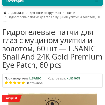
Категории
Для лица
Для кожи вокруг глаз
Патчи
Гидрогелевые патчи для глаз с муцином улитки и золотом, 60
шт
Гидрогелевые патчи для
глаз с муцином улитки и
золотом, 60 шт — L.SANIC
Snail Аnd 24K Gold Premium
Eye Patch, 60 pcs
Производитель
L.SANIC
Код товара:
kc804074
0 отзывов
Акция!