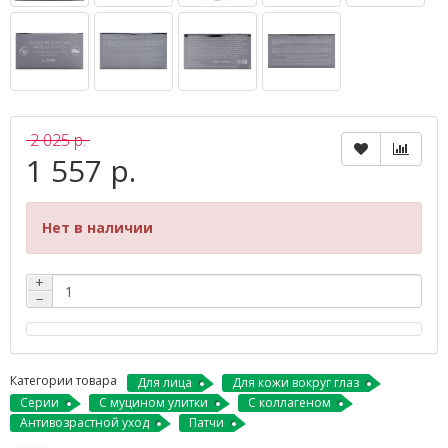
2 025 р.
1 557 р.
Нет в наличии
+
−
Категории товара
Для лица
Для кожи вокруг глаз
Серии
С муцином улитки
С коллагеном
Антивозрастной уход
Патчи