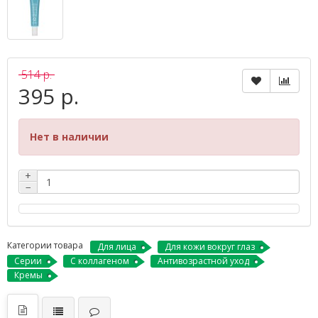
514 р.
395 р.
Нет в наличии
+
−
Категории товара
Для лица
Для кожи вокруг глаз
Серии
С коллагеном
Антивозрастной уход
Кремы