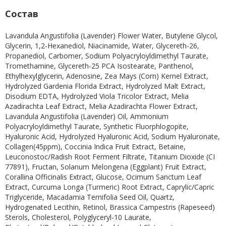
Состав
Lavandula Angustifolia (Lavender) Flower Water, Butylene Glycol,
Glycerin, 1,2-Hexanediol, Niacinamide, Water, Glycereth-26,
Propanediol, Carbomer, Sodium Polyacryloyldimethyl Taurate,
Tromethamine, Glycereth-25 PCA Isostearate, Panthenol,
Ethylhexylglycerin, Adenosine, Zea Mays (Corn) Kernel Extract,
Hydrolyzed Gardenia Florida Extract, Hydrolyzed Malt Extract,
Disodium EDTA, Hydrolyzed Viola Tricolor Extract, Melia
Azadirachta Leaf Extract, Melia Azadirachta Flower Extract,
Lavandula Angustifolia (Lavender) Oil, Ammonium
Polyacryloyldimethyl Taurate, Synthetic Fluorphlogopite,
Hyaluronic Acid, Hydrolyzed Hyaluronic Acid, Sodium Hyaluronate,
Collagen(45ppm), Coccinia Indica Fruit Extract, Betaine,
Leuconostoc/Radish Root Ferment Filtrate, Titanium Dioxide (CI
77891), Fructan, Solanum Melongena (Eggplant) Fruit Extract,
Corallina Officinalis Extract, Glucose, Ocimum Sanctum Leaf
Extract, Curcuma Longa (Turmeric) Root Extract, Caprylic/Capric
Triglyceride, Macadamia Ternifolia Seed Oil, Quartz,
Hydrogenated Lecithin, Retinol, Brassica Campestris (Rapeseed)
Sterols, Cholesterol, Polyglyceryl-10 Laurate,