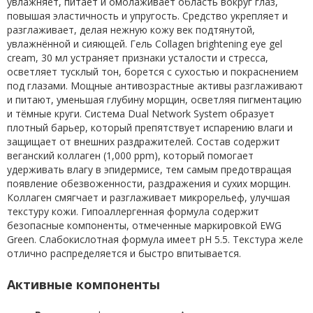
увлажняет, питает и омолаживает область вокруг глаз,
повышая эластичность и упругость. Средство укрепляет и
разглаживает, делая нежную кожу век подтянутой,
увлажнённой и сияющей. Гель Сollagen brightening eye gel
cream, 30 мл устраняет признаки усталости и стресса,
осветляет тусклый тон, борется с сухостью и покраснением
под глазами. Мощные антивозрастные активы разглаживают
и питают, уменьшая глубину морщин, осветляя пигментацию
и тёмные круги. Система Dual Network System образует
плотный барьер, который препятствует испарению влаги и
защищает от внешних раздражителей. Состав содержит
веганский коллаген (1,000 ppm), который помогает
удерживать влагу в эпидермисе, тем самым предотвращая
появление обезвоженности, раздражения и сухих морщин.
Коллаген смягчает и разглаживает микрорельеф, улучшая
текстуру кожи. Гипоаллергенная формула содержит
безопасные компоненты, отмеченные маркировкой EWG
Green. Слабокислотная формула имеет pH 5.5. Текстура желе
отлично распределяется и быстро впитывается.
Активные компоненты