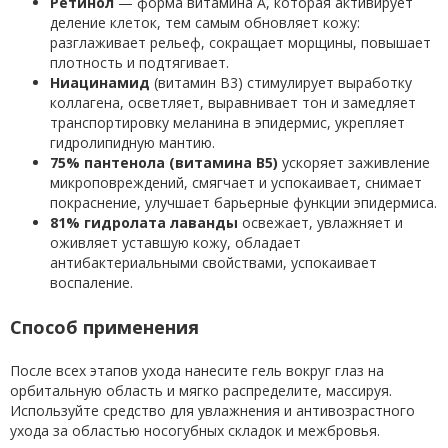
Ретинол
— форма витамина A, которая активирует
деление клеток, тем самым обновляет кожу:
разглаживает рельеф, сокращает морщины, повышает
плотность и подтягивает.
Ниацинамид
(витамин B3) стимулирует выработку
коллагена, осветляет, выравнивает тон и замедляет
транспортировку меланина в эпидермис, укрепляет
гидролипидную мантию.
75% пантенола (витамина B5)
ускоряет заживление
микроповреждений, смягчает и успокаивает, снимает
покраснение, улучшает барьерные функции эпидермиса.
81% гидролата лаванды
освежает, увлажняет и
оживляет уставшую кожу, обладает
антибактериальными свойствами, успокаивает
воспаление.
Способ применения
После всех этапов ухода нанесите гель вокруг глаз на
орбитальную область и мягко распределите, массируя.
Используйте средство для увлажнения и антивозрастного
ухода за областью носогубных складок и межбровья.