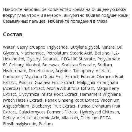
Наносите небольшое количество крема на очищенную кожу
вокруг глаз утром и вечером, аккуратно вбивая подушечками
безымянных пальцев. Избегайте попадания в глаза.
Состав
Water, Caprylic/Capric Triglyceride, Butylene glycol, Mineral Oil,
Glycerin, Niacinamide, Petrolatum, Stearic Acid, Betaine, 1,2-
Hexanediol, Glyceryl Stearate, PEG-100 Stearate, Polysorbate
80,Cetearyl Alcohol, Beeswax, Sorbitan Stearate, Sodium
Hyaluronate, Dimethicone, Arginine, Tocopheryl Acetate,
Carbomer, Myrciaria Dubia Fruit Extract, Euterpe Oleracea Fruit
Extract, Psidium Guajava Fruit Extract, Malpighia Emarginata
(Acerola) Fruit Extract, Aronia Arbutifolia Extract, Maqui berry
Extract, Glycyrrhiza Inflata Root Extract, Hamamelis Virginiana
(Witch Hazel) Extract, Panax Ginseng Root Extract, Vaccinium
Angustifolium (Blueberry) Fruit Extract, Punica Granatum Fruit
Extract, Galactomyces Ferment Filtrate, Hydrolyzed Chitosan,
Retinyl Acetate, Ascorbic Acid, Allantoin, Disodium EDTA,
Ethylhexylglycerin, Parfum.