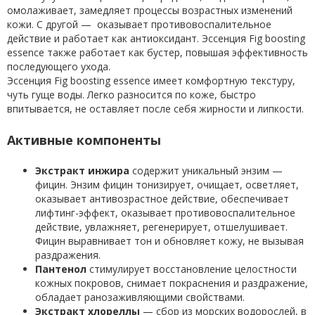
омолаживает, замедляет процессы возрастных изменений
кожи. С другой — оказывает противовоспалительное
действие и работает как антиоксидант. Эссенция Fig boosting
essence также работает как бустер, повышая эффективность
последующего ухода.
Эссенция Fig boosting essence имеет комфортную текстуру,
чуть гуще воды. Легко разносится по коже, быстро
впитывается, не оставляет после себя жирности и липкости.
Активные компоненты
Экстракт инжира
содержит уникальный энзим —
фицин. Энзим фицин тонизирует, очищает, осветляет,
оказывает антивозрастное действие, обеспечивает
лифтинг-эффект, оказывает противовоспалительное
действие, увлажняет, регенерирует, отшелушивает.
Фицин выравнивает тон и обновляет кожу, не вызывая
раздражения.
Пантенол
стимулирует восстановление целостности
кожных покровов, снимает покраснения и раздражение,
обладает ранозаживляющими свойствами.
Экстракт хлореллы
— сбор из морских водорослей, в