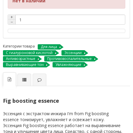
Нет в наличии
+
−
Категории товара
Для лица
С гиалуроновой кислотой
Эссенции
Антивозрастные
Противовоспалительные
Выравнивающие тон
Увлажняющие
Fig boosting essence
Эссенция с экстрактом инжира I'm from Fig boosting
essence
тонизирует, увлажняет и освежает кожу.
Эссенция Fig boosting essence работает на выравнивание
тона и улучшение цвета лица. Средство, с одной стороны,