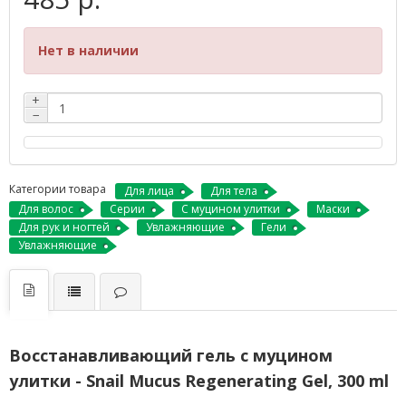
Нет в наличии
+
−
Категории товара
Для лица
Для тела
Для волос
Серии
С муцином улитки
Маски
Для рук и ногтей
Увлажняющие
Гели
Увлажняющие
Восстанавливающий гель с муцином
улитки - Snail Mucus Regenerating Gel, 300 ml