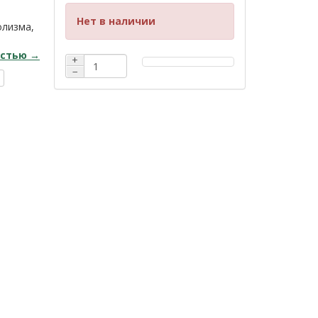
Нет в наличии
олизма,
остью →
+
−