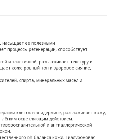
у, насыщает ее полезными
ает процессы регенерации, способствует
кой и эластичной, разглаживает текстуру и
щает коже ровный тон и здоровое сияние,
сителей, спирта, минеральных масел и
нерации клеток в эпидермисе, разглаживает кожу,
т лёгким осветляющим действием.
отивовоспалительной и антиаллергической
окон.
тественного ph-баланса кожи. Гиалуроновая