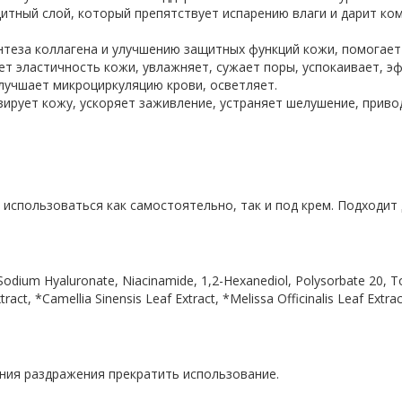
щитный слой, который препятствует испарению влаги и дарит к
нтеза коллагена и улучшению защитных функций кожи, помогает
т эластичность кожи, увлажняет, сужает поры, успокаивает, э
лучшает микроциркуляцию крови, осветляет.
рует кожу, ускоряет заживление, устраняет шелушение, приво
 использоваться как самостоятельно, так и под крем. Подходит
, Sodium Hyaluronate, Niacinamide, 1,2-Hexanediol, Polysorbate 20,
ract, *Camellia Sinensis Leaf Extract, *Melissa Officinalis Leaf Extra
ения раздражения прекратить использование.