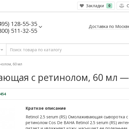
Закладки
С
0
495) 128-55-35
Доставка по Москв
800) 511-32-55
олом, 60 мл
щая с ретинолом, 60 мл — Re
454
Краткое описание
Retinol 2.5 serum (RS) Омолаживающая сыворотка с
ретинолом Cos De BAHA Retinol 2.5 serum (RS) инте
питает и увлажняет кожу, насыщает ее полезными