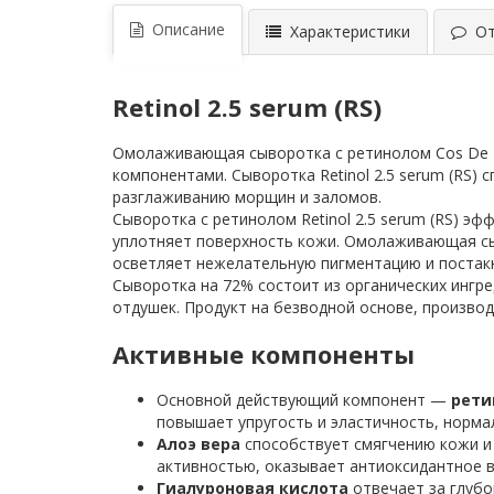
Описание
Характеристики
Отз
Retinol 2.5 serum (RS)
Омолаживающая сыворотка с ретинолом Cos De BA
компонентами. Сыворотка Retinol 2.5 serum (RS)
разглаживанию морщин и заломов.
Сыворотка с ретинолом Retinol 2.5 serum (RS) э
уплотняет поверхность кожи. Омолаживающая сыв
осветляет нежелательную пигментацию и постакн
Сыворотка на 72% состоит из органических ингре
отдушек.
Продукт на безводной основе, производи
Активные компоненты
Основной действующий компонент —
рети
повышает упругость и эластичность, норм
Алоэ вера
способствует смягчению кожи и
активностью, оказывает антиоксидантное в
Гиалуроновая кислота
отвечает за глубо