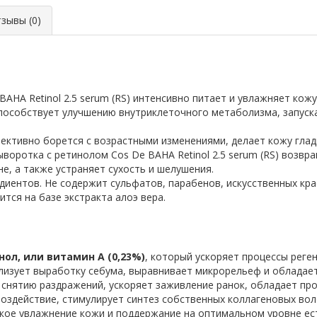
ывы (0)
HA Retinol 2.5 serum (RS) интенсивно питает и увлажняет кож
 способствует улучшению внутриклеточного метаболизма, запуск
ффективно борется с возрастными изменениями, делает кожу глад
оротка с ретинолом Cos De BAHA Retinol 2.5 serum (RS) возвра
е, а также устраняет сухость и шелушения.
диентов. Не содержит сульфатов, парабенов, искусственных кра
тся на базе экстракта алоэ вера.
нол, или витамин А (0,23%)
, который ускоряет процессы реге
ализует выработку себума, выравнивает микрорельеф и обладае
 снятию раздражений, ускоряет заживление ранок, обладает пр
оздействие, стимулирует синтез собственных коллагеновых вол
кое увлажнение кожи и поддержание на оптимальном уровне ес