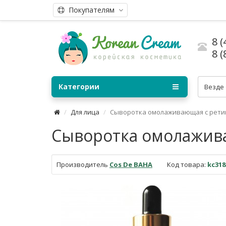
Покупателям
8 (
8 (
Категории
Везде
Для лица
Сыворотка омолаживающая с ретин
Сыворотка омолаживаю
Производитель
Cos De BAHA
Код товара:
kc318