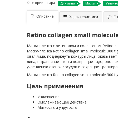
Категории товара
Для лица
Маски
Увлаж
Описание
Характеристики
Отз
Retino collagen small molecul
Маска-пленка с ретинолом и коллагеном Retino co
Маска-пленка Retino collagen small molecule 300
овал лица, подчеркнуть контуры лица, оказывает э
лица, выравнивает тон и возвращает здоровое с
укреплению стенок сосудов и сокращает расшире
Маска-пленка Retino collagen small molecule 300 t
Цель применения
Увлажнение
Омолаживающее действие
Мягкость и упругость