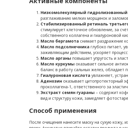
Активные компоненты
Низкомолекулярный гидролизованный 
разглаживанию мелких морщинок и заломов
Стабилизированный ретиналь третьего 
стимулирует клеточное обновление, за счё
собственного коллагена и гиалуроновой ки
Масло бергамота
снимает раздражение ко
Масло подсолнечника
глубоко питает, у
заживляющим действием, ускоряет процесс 
Масло арганы
повышает упругость и эласт
Масло куркумы
оказывает сильное антиок
баланс в работу сальных желез, обладает
Гиалуроновая кислота
увлажняет, устран
Аденозин
оказывает цитопротекторный эф
проколлагена-1, ответственного за эластич
Экстракт семян гуараны
– содержит кофе
вид и структуру кожи, замедляет фотостар
Способ применения
После очищения нанесите маску на сухую кожу, из
вверх. Аккуратно втирайте остатки продукта в к