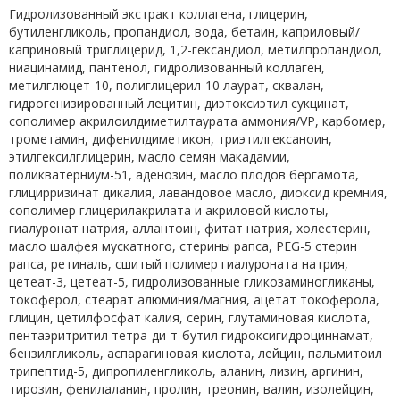
Гидролизованный экстракт коллагена, глицерин,
бутиленгликоль, пропандиол, вода, бетаин, каприловый/
каприновый триглицерид, 1,2-гександиол, метилпропандиол,
ниацинамид, пантенол, гидролизованный коллаген,
метилглюцет-10, полиглицерил-10 лаурат, сквалан,
гидрогенизированный лецитин, диэтоксиэтил сукцинат,
сополимер акрилоилдиметилтаурата аммония/VP, карбомер,
трометамин, дифенилдиметикон, триэтилгексаноин,
этилгексилглицерин, масло семян макадамии,
поликватерниум-51, аденозин, масло плодов бергамота,
глицирризинат дикалия, лавандовое масло, диоксид кремния,
сополимер глицерилакрилата и акриловой кислоты,
гиалуронат натрия, аллантоин, фитат натрия, холестерин,
масло шалфея мускатного, стерины рапса, PEG-5 стерин
рапса, ретиналь, сшитый полимер гиалуроната натрия,
цетеат-3, цетеат-5, гидролизованные гликозаминогликаны,
токоферол, стеарат алюминия/магния, ацетат токоферола,
глицин, цетилфосфат калия, серин, глутаминовая кислота,
пентаэритритил тетра-ди-т-бутил гидроксигидроциннамат,
бензилгликоль, аспарагиновая кислота, лейцин, пальмитоил
трипептид-5, дипропиленгликоль, аланин, лизин, аргинин,
тирозин, фенилаланин, пролин, треонин, валин, изолейцин,