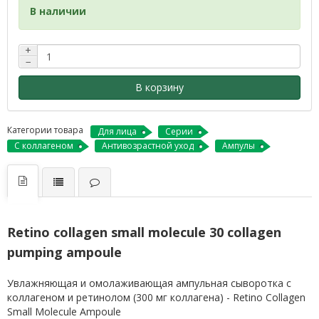
В наличии
+
−
В корзину
Категории товара
Для лица
Серии
С коллагеном
Антивозрастной уход
Ампулы
Retino collagen small molecule 30 collagen
pumping ampoule
Увлажняющая и омолаживающая ампульная сыворотка с
коллагеном и ретинолом (300 мг коллагена) - Retino Collagen
Small Molecule Ampoule