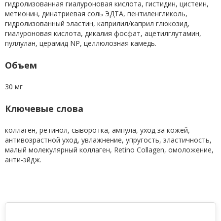
гидролизованная гиалуроновая кислота, гистидин, цистеин,
метионин, динатриевая соль ЭДТА, пентиленгликоль,
гидролизованный эластин, каприлил/каприл глюкозид,
гиалуроновая кислота, дикалия фосфат, ацетилглутамин,
пуллулан, церамид NP, целлюлозная камедь.
Объем
30 мг
Ключевые слова
коллаген, ретинол, сыворотка, ампула, уход за кожей,
антивозрастной уход, увлажнение, упругость, эластичность,
малый молекулярный коллаген, Retino Collagen, омоложение,
анти-эйдж.