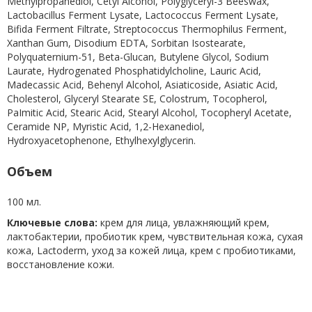
Methylpropanediol, Cetyl Alcohol, Polyglyceryl-3 Beeswax,
Lactobacillus Ferment Lysate, Lactococcus Ferment Lysate,
Bifida Ferment Filtrate, Streptococcus Thermophilus Ferment,
Xanthan Gum, Disodium EDTA, Sorbitan Isostearate,
Polyquaternium-51, Beta-Glucan, Butylene Glycol, Sodium
Laurate, Hydrogenated Phosphatidylcholine, Lauric Acid,
Madecassic Acid, Behenyl Alcohol, Asiaticoside, Asiatic Acid,
Cholesterol, Glyceryl Stearate SE, Colostrum, Tocopherol,
PaImitic Acid, Stearic Acid, Stearyl Alcohol, Tocopheryl Acetate,
Ceramide NP, Myristic Acid, 1,2-Hexanediol,
Hydroxyacetophenone, Ethylhexylglycerin.
Объем
100 мл.
Ключевые слова:
крем для лица, увлажняющий крем,
лактобактерии, пробиотик крем, чувствительная кожа, сухая
кожа, Lactoderm, уход за кожей лица, крем с пробиотиками,
восстановление кожи.