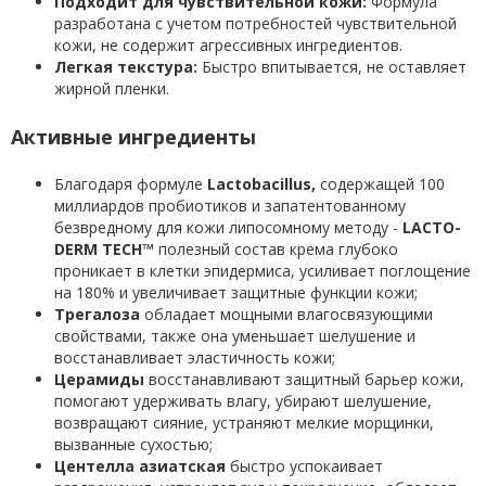
Подходит для чувствительной кожи:
Формула
разработана с учетом потребностей чувствительной
кожи, не содержит агрессивных ингредиентов.
Легкая текстура:
Быстро впитывается, не оставляет
жирной пленки.
Активные ингредиенты
Благодаря формуле
Lactobacillus,
содержащей 100
миллиардов пробиотиков и запатентованному
безвредному для кожи липосомному методу -
LACTO-
DERM TECH™
полезный состав крема глубоко
проникает в клетки эпидермиса, усиливает поглощение
на 180% и увеличивает защитные функции кожи;
Трегалоза
обладает мощными влагосвязующими
свойствами, также она уменьшает шелушение и
восстанавливает эластичность кожи;
Церамиды
восстанавливают защитный барьер кожи,
помогают удерживать влагу, убирают шелушение,
возвращают сияние, устраняют мелкие морщинки,
вызванные сухостью;
Центелла азиатская
быстро успокаивает