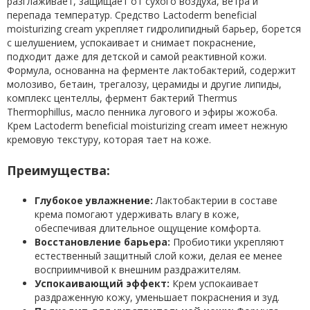
разглаживает, защищает от сухого воздуха, ветра и
перепада температур. Средство Lactoderm beneficial
moisturizing cream укрепляет гидролипидный барьер, борется
с шелушением, успокаивает и снимает покраснение,
подходит даже для детской и самой реактивной кожи.
Формула, основанна на ферменте лактобактерий, содержит
молозиво, бетаин, трегалозу, церамиды и другие липиды,
комплекс центеллы, фермент бактерий Thermus
Thermophillus, масло пенника лугового и эфиры жожоба.
Крем Lactoderm beneficial moisturizing cream имеет нежную
кремовую текстуру, которая тает на коже.
Преимущества:
Глубокое увлажнение:
Лактобактерии в составе
крема помогают удерживать влагу в коже,
обеспечивая длительное ощущение комфорта.
Восстановление барьера:
Пробиотики укрепляют
естественный защитный слой кожи, делая ее менее
восприимчивой к внешним раздражителям.
Успокаивающий эффект:
Крем успокаивает
раздраженную кожу, уменьшает покраснения и зуд.