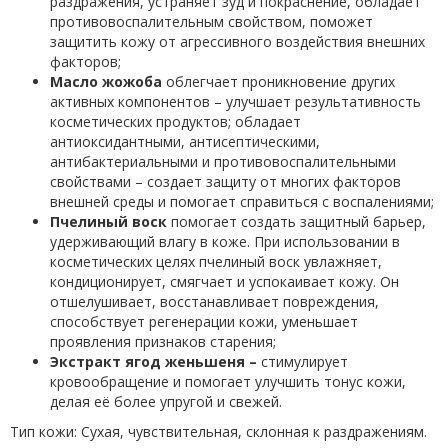
раздражения, устраняет зуд и покраснение, обладает
противовоспалительным свойством, поможет
защитить кожу от агрессивного воздействия внешних
факторов;
Масло жожоба
облегчает проникновение других
активных компонентов – улучшает результативность
косметических продуктов; обладает
антиоксидантными, антисептическими,
антибактериальными и противовоспалительными
свойствами – создает защиту от многих факторов
внешней среды и помогает справиться с воспалениями;
Пчелиный воск
помогает создать защитный барьер,
удерживающий влагу в коже. При использовании в
косметических целях пчелиный воск увлажняет,
кондиционирует, смягчает и успокаивает кожу. Он
отшелушивает, восстанавливает повреждения,
способствует регенерации кожи, уменьшает
проявления признаков старения;
Экстракт ягод женьшеня –
стимулирует
кровообращение и помогает улучшить тонус кожи,
делая её более упругой и свежей.
Тип кожи: Сухая, чувствительная, склонная к раздражениям.