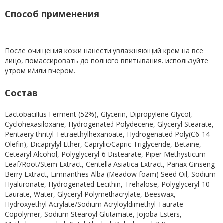
Способ применения
После очищения кожи нанести увлажняющий крем на все
лицо, помассировать до полного впитывания. используйте
утром и/или вчером.
Состав
Lactobacillus Ferment (52%), Glycerin, Dipropylene Glycol,
Cyclohexasiloxane, Hydrogenated Polydecene, Glyceryl Stearate,
Pentaery thrityl Tetraethylhexanoate, Hydrogenated Poly(C6-14
Olefin), Dicaprylyl Ether, Caprylic/Capric Triglyceride, Betaine,
Cetearyl Alcohol, Polyglyceryl-6 Distearate, Piper Methysticum
Leaf/Root/Stem Extract, Centella Asiatica Extract, Panax Ginseng
Berry Extract, Limnanthes Alba (Meadow foam) Seed Oil, Sodium
Hyaluronate, Hydrogenated Lecithin, Trehalose, Polyglyceryl-10
Laurate, Water, Glyceryl Polymethacrylate, Beeswax,
Hydroxyethyl Acrylate/Sodium Acryloyldimethyl Taurate
Copolymer, Sodium Stearoyl Glutamate, Jojoba Esters,