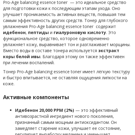
Pro-Age balancing essence toner
— это идеальное средство
для подготовки кожи к последующим этапам ухода. Оно
улучшает проникаемость активных веществ, повышая тем
самым эффективность других средств. Тонер для глубокого
увлажнения Pro-Age balancing essence toner содержит
идебенон
,
пептиды
и
гиалуроновую кислоту
. Это
функциональное средство, которое одновременно
увлажняет кожу, выравнивает тон и разглаживает морщины.
Вместо воды в составе тонера используется
экстракт
коры белой ивы
. Благодаря этому он также эффективен
при лечении воспалений.
Тонер Pro-Age balancing essence toner имеет лёгкую текстуру
и быстро впитывается, не оставляя ощущения липкости на
коже.
Активные компоненты
Идебенон 20,000 PPM (2%)
— это эффективный
антивозрастной ингредиент нового поколения,
признанный самым мощным антиоксидантом. Он
замедляет старение кожи, улучшает ее состояние,
регулирует выработку меланина и уменьшает