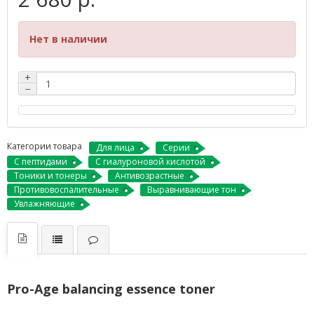
Нет в наличии
+
−
Категории товара
Для лица
Серии
С пептидами
С гиалуроновой кислотой
Тоники и тонеры
Антивозрастные
Противовоспалительные
Выравнивающие тон
Увлажняющие
Pro-Age balancing essence toner