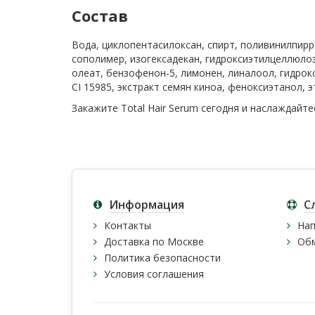
Состав
Вода, циклопентасилоксан, спирт, поливинилпир
сополимер, изогексадекан, гидроксиэтилцеллюло
олеат, бензофенон-5, лимонен, линалоол, гидрок
CI 15985, экстракт семян киноа, феноксиэтанол, 
Закажите Total Hair Serum сегодня и наслаждайт
Информация
С
Контакты
Нап
Доставка по Москве
Обм
Политика безопасности
Условия соглашения