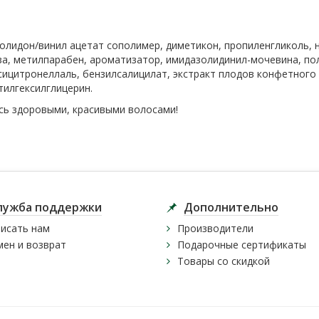
ролидон/винил ацетат сополимер, диметикон, пропиленгликоль,
за, метилпарабен, ароматизатор, имидазолидинил-мочевина, по
сицитронеллаль, бензилсалицилат, экстракт плодов конфетного д
этилгексилглицерин.
есь здоровыми, красивыми волосами!
лужба поддержки
Дополнительно
исать нам
Производители
ен и возврат
Подарочные сертификаты
Товары со скидкой