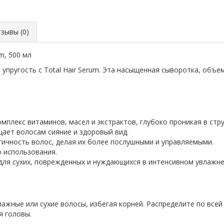
ывы (0)
m, 500 мл
упругость с Total Hair Serum. Эта насыщенная сыворотка, объе
плекс витаминов, масел и экстрактов, глубоко проникая в стру
ает волосам сияние и здоровый вид.
тичность волос, делая их более послушными и управляемыми.
 использования.
 для сухих, поврежденных и нуждающихся в интенсивном увлажне
ажные или сухие волосы, избегая корней. Распределите по всей
я головы.