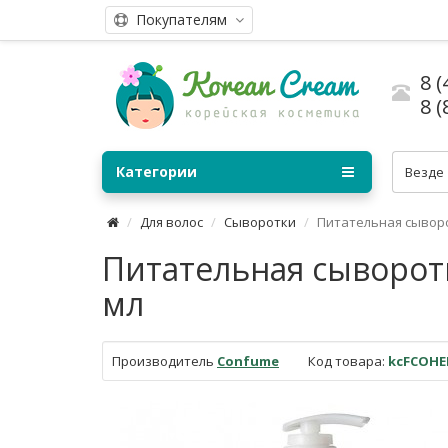
Покупателям
8 (
8 (
Категории
Везде
Для волос
Сыворотки
Питательная сыворо
Питательная сыворотк
мл
Производитель
Confume
Код товара:
kcFCOHE