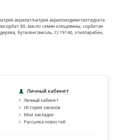
 натрия акрилат/натрия акрилоилдиметилтаурата
лисорбат 80, масло семян клещевины, сорбитан
ерева, бутиленгликоль, CI 19140, этилпарабен,
Личный кабинет
Личный кабинет
История заказов
Мои закладки
Рассылка новостей