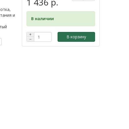
1 436 р.
ротка,
тания и
В наличии
атый
+
В корзину
−