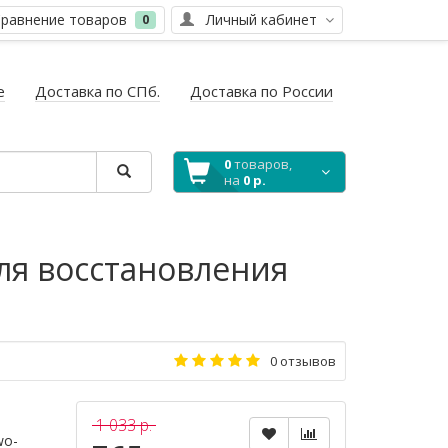
равнение товаров
Личный кабинет
0
е
Доставка по СПб.
Доставка по России
0
товаров,
на
0 р.
ля восстановления
0 отзывов
1 033 р.
wo-