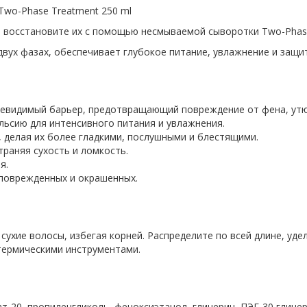
wo-Phase Treatment 250 ml
и восстановите их с помощью несмываемой сыворотки Two-Phase
вух фазах, обеспечивает глубокое питание, увлажнение и защи
невидимый барьер, предотвращающий повреждение от фена, утюж
льсию для интенсивного питания и увлажнения.
, делая их более гладкими, послушными и блестящими.
траняя сухость и ломкость.
я.
 поврежденных и окрашенных.
сухие волосы, избегая корней. Распределите по всей длине, уд
термическими инструментами.
т-20, пропиленгликоль, феноксиэтанол, глицерин, ПЭГ-30 глице