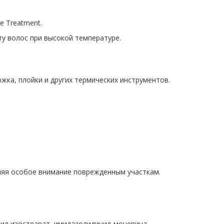
 Treatment.
ту волос при высокой температуре.
ка, плойки и других термических инструментов.
еляя особое внимание поврежденным участкам.
рил изостеарат, имидазолидинил-мочевина,