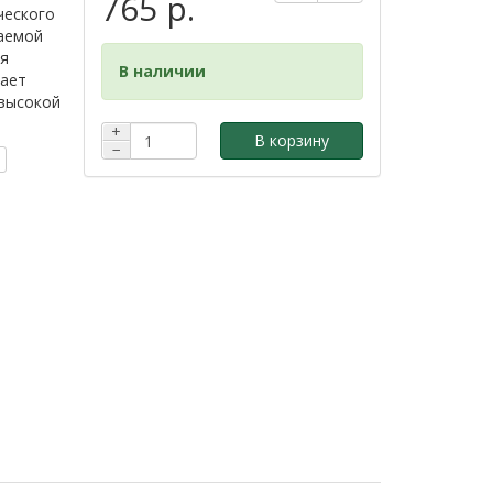
765 р.
ческого
аемой
ая
В наличии
вает
 высокой
+
В корзину
−