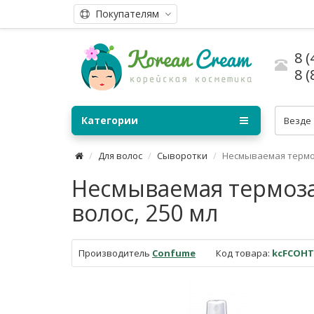
Покупателям
8 (
8 (
Категории
Везде
Для волос
Сыворотки
Несмываемая термоз
Несмываемая термоза
волос, 250 мл
Производитель
Confume
Код товара:
kcFCOHT