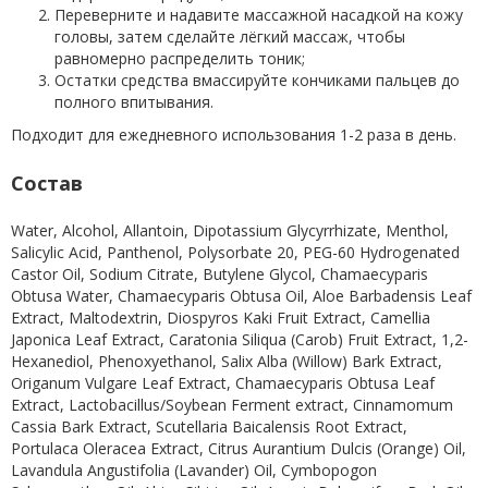
Переверните и надавите массажной насадкой на кожу
головы, затем сделайте лёгкий массаж, чтобы
равномерно распределить тоник;
Остатки средства вмассируйте кончиками пальцев до
полного впитывания.
Подходит для ежедневного использования 1-2 раза в день.
Состав
Water, Alcohol, Allantoin, Dipotassium Glycyrrhizate, Menthol,
Salicylic Acid, Panthenol, Polysorbate 20, PEG-60 Hydrogenated
Castor Oil, Sodium Citrate, Butylene Glycol, Chamaecyparis
Obtusa Water, Chamaecyparis Obtusa Oil, Aloe Barbadensis Leaf
Extract, Maltodextrin, Diospyros Kaki Fruit Extract, Camellia
Japonica Leaf Extract, Caratonia Siliqua (Carob) Fruit Extract, 1,2-
Hexanediol, Phenoxyethanol, Salix Alba (Willow) Bark Extract,
Origanum Vulgare Leaf Extract, Chamaecyparis Obtusa Leaf
Extract, Lactobacillus/Soybean Ferment extract, Cinnamomum
Cassia Bark Extract, Scutellaria Baicalensis Root Extract,
Portulaca Oleracea Extract, Citrus Aurantium Dulcis (Orange) Oil,
Lavandula Angustifolia (Lavander) Oil, Cymbopogon