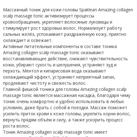
Массажный тоник для кожи головы Spaklean Amazing collagen
scalp massage tonic активизирует процессы
кровообращения, укрепляет волосяные луковицы и
стимулирует рост здоровых волос. Нормализует работу
сальных желёз, успокаивает раздражённую кожу, приятно
охлаждает и освежает.
Активные питательные компоненты в составе тоника
Amazing collagen scalp massage tonic оказывают
восстанавливающее действие, снижают чувствительность
кожи, убирают сухость и шелушения, устраняют зуд и
перхоть. Ментол и кипарисовая вода оказывают
охлаждающий эффект, устраняют неприятный запах,
продлевают чистоту и свежесть волос.
Главной фишкой тоника для головы Amazing collagen scalp
massage tonic является массажная насадка, благодаря чему
тоник очень комфортно и удобно использовать в любых
условиях, даже брать с собой в поездки. Массаж поможет
усилить приток крови к коже головы, укрепить корни волос,
вернуть прядям объём и силу, а также ускорить процесс
роста волос.
Тоник Amazing collagen scalp massage tonic имеет